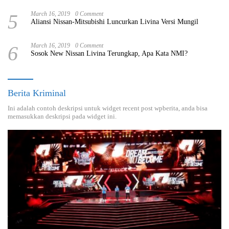
5
March 16, 2019
0 Comment
Aliansi Nissan-Mitsubishi Luncurkan Livina Versi Mungil
6
March 16, 2019
0 Comment
Sosok New Nissan Livina Terungkap, Apa Kata NMI?
Berita Kriminal
Ini adalah contoh deskripsi untuk widget recent post wpberita, anda bisa
memasukkan deskripsi pada widget ini.