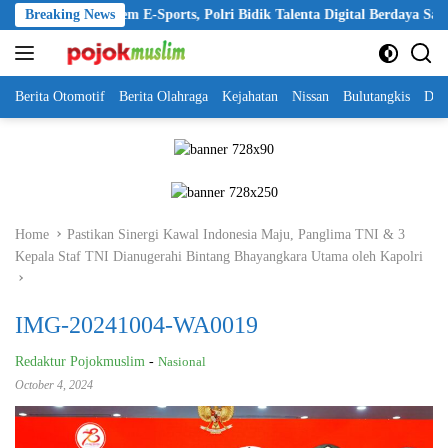
Skip
at Ekosistem E-Sports, Polri Bidik Talenta Digital Berdaya Saing Global
Breaking News
to
content
Berita Otomotif
Berita Olahraga
Kejahatan
Nissan
Bulutangkis
DKI
Home
Pastikan Sinergi Kawal Indonesia Maju, Panglima TNI & 3
Kepala Staf TNI Dianugerahi Bintang Bhayangkara Utama oleh Kapolri
IMG-20241004-WA0019
Redaktur Pojokmuslim
-
Nasional
October 4, 2024