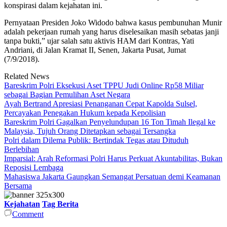
konspirasi dalam kejahatan ini.
Pernyataan Presiden Joko Widodo bahwa kasus pembunuhan Munir
adalah pekerjaan rumah yang harus diselesaikan masih sebatas janji
tanpa bukti,” ujar salah satu aktivis HAM dari Kontras, Yati
Andriani, di Jalan Kramat II, Senen, Jakarta Pusat, Jumat
(7/9/2018).
Related News
Bareskrim Polri Eksekusi Aset TPPU Judi Online Rp58 Miliar
sebagai Bagian Pemulihan Aset Negara
Ayah Bertrand Apresiasi Penanganan Cepat Kapolda Sulsel,
Percayakan Penegakan Hukum kepada Kepolisian
Bareskrim Polri Gagalkan Penyelundupan 16 Ton Timah Ilegal ke
Malaysia, Tujuh Orang Ditetapkan sebagai Tersangka
Polri dalam Dilema Publik: Bertindak Tegas atau Dituduh
Berlebihan
Imparsial: Arah Reformasi Polri Harus Perkuat Akuntabilitas, Bukan
Reposisi Lembaga
Mahasiswa Jakarta Gaungkan Semangat Persatuan demi Keamanan
Bersama
Kejahatan
Tag Berita
Comment