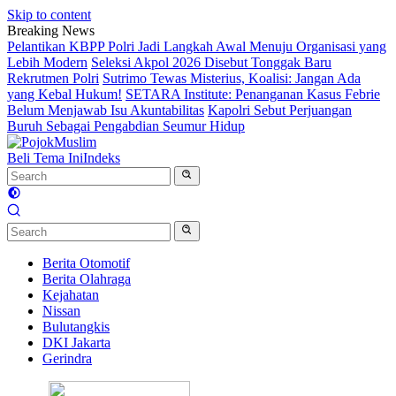
Skip to content
Breaking News
Pelantikan KBPP Polri Jadi Langkah Awal Menuju Organisasi yang
Lebih Modern
Seleksi Akpol 2026 Disebut Tonggak Baru
Rekrutmen Polri
Sutrimo Tewas Misterius, Koalisi: Jangan Ada
yang Kebal Hukum!
SETARA Institute: Penanganan Kasus Febrie
Belum Menjawab Isu Akuntabilitas
Kapolri Sebut Perjuangan
Buruh Sebagai Pengabdian Seumur Hidup
Beli Tema Ini
Indeks
Berita Otomotif
Berita Olahraga
Kejahatan
Nissan
Bulutangkis
DKI Jakarta
Gerindra