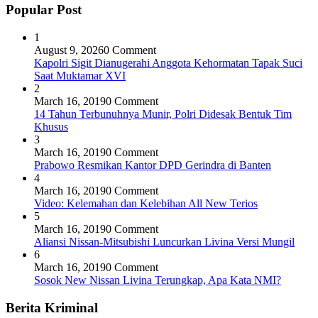
Popular Post
1
August 9, 2026
0 Comment
Kapolri Sigit Dianugerahi Anggota Kehormatan Tapak Suci
Saat Muktamar XVI
2
March 16, 2019
0 Comment
14 Tahun Terbunuhnya Munir, Polri Didesak Bentuk Tim
Khusus
3
March 16, 2019
0 Comment
Prabowo Resmikan Kantor DPD Gerindra di Banten
4
March 16, 2019
0 Comment
Video: Kelemahan dan Kelebihan All New Terios
5
March 16, 2019
0 Comment
Aliansi Nissan-Mitsubishi Luncurkan Livina Versi Mungil
6
March 16, 2019
0 Comment
Sosok New Nissan Livina Terungkap, Apa Kata NMI?
Berita Kriminal