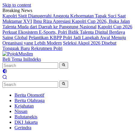
Skip to content
Breaking News
Kapolri Sigit Dianugerahi Anggota Kehormatan Tapak Suci Saat
Muktamar XVI
Ibnu Riza Apresiasi Kapolri Cup 2026, Buka Jalan
Talenta Muda dari Daerah ke Panggung Nasional
Kapolri Cup 2026
Perkuat Ekosistem E-Sports, Polri Bidik Talenta Digital Berdaya
Saing Global
Pelantikan KBPP Polri Jadi Langkah Awal Menuju
Organisasi yang Lebih Modern
Seleksi Akpol 2026 Disebut
Tonggak Baru Rekrutmen Polri
Beli Tema Ini
Indeks
Berita Otomotif
Berita Olahraga
Kejahatan
Nissan
Bulutangkis
DKI Jakarta
Gerindra