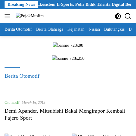
Skip
up 2026 Perkuat Ekosistem E-Sports, Polri Bidik Talenta Digital Berdaya
Breaking News
to
content
Berita Otomotif
Berita Olahraga
Kejahatan
Nissan
Bulutangkis
DKI
Berita Otomotif
Otomotif
March 16, 2019
Demi Xpander, Mitsubishi Bakal Mengimpor Kembali
Pajero Sport