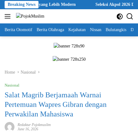
Skip
 Organisasi yang Lebih Modern
Breaking News
Seleksi Akpol 2026 Disebut T
to
content
Berita Otomotif
Berita Olahraga
Kejahatan
Nissan
Bulutangkis
DKI
Home
Nasional
Nasional
Salat Magrib Berjamaah Warnai
Pertemuan Wapres Gibran dengan
Perwakilan Mahasiswa
Redaktur Pojokmuslim
June 16, 2026