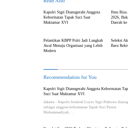
Read Also
Kapolri Sigit Dianugerahi Anggota
Ibnu Riza 
Kehormatan Tapak Suci Saat
2026, Buka
Muktamar XVI
Daerah ke
Pelantikan KBPP Polri Jadi Langkah
Seleksi A
Awal Menuju Organisasi yang Lebih
Baru Rekr
Modern
Recommendation for You
Kapolri Sigit Dianugerahi Anggota Kehormatan Ta
Suci Saat Muktamar XVI
Jakarta – Kapolri Jenderal Lisyto Sigit Prabowo dianu
sebagai anggota kehormatan Tapak Suci Putera
Muhammadiyah….