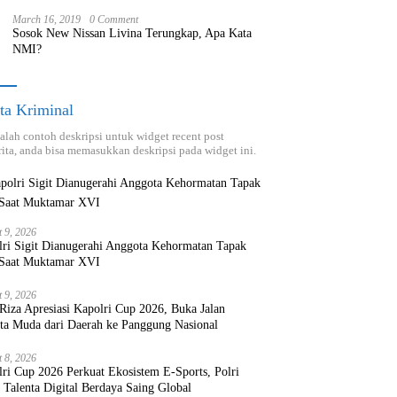
March 16, 2019
0 Comment
Sosok New Nissan Livina Terungkap, Apa Kata
NMI?
ta Kriminal
dalah contoh deskripsi untuk widget recent post
ita, anda bisa memasukkan deskripsi pada widget ini.
t 9, 2026
lri Sigit Dianugerahi Anggota Kehormatan Tapak
 Saat Muktamar XVI
t 9, 2026
Riza Apresiasi Kapolri Cup 2026, Buka Jalan
nta Muda dari Daerah ke Panggung Nasional
t 8, 2026
ri Cup 2026 Perkuat Ekosistem E-Sports, Polri
 Talenta Digital Berdaya Saing Global