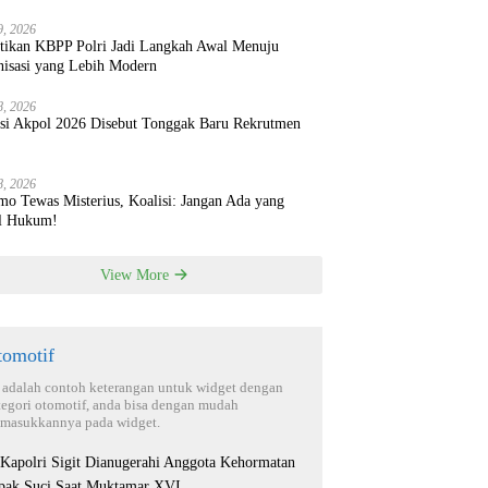
9, 2026
ntikan KBPP Polri Jadi Langkah Awal Menuju
nisasi yang Lebih Modern
8, 2026
ksi Akpol 2026 Disebut Tonggak Baru Rekrutmen
8, 2026
mo Tewas Misterius, Koalisi: Jangan Ada yang
l Hukum!
View More
tomotif
i adalah contoh keterangan untuk widget dengan
tegori otomotif, anda bisa dengan mudah
masukkannya pada widget.