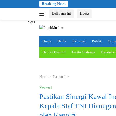
Skip
Breaking News
to
Beli Tema Ini
Indeks
content
close
Home
Berita
Kriminal
Politik
Otom
Berita Otomotif
Berita Olahraga
Kejahatan
Home
Nasional
Nasional
Pastikan Sinergi Kawal I
Kepala Staf TNI Dianuge
oleh Kapolri