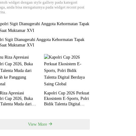
ontoh widget dengan style gallery pada kategori
aga, anda bisa mengaturnya pada widget recent post
ita.
lri Sigit Dianugerahi Anggota Kehormatan Tapak
 Saat Muktamar XVI
Riza Apresiasi
Kapolri Cup 2026 Perkuat
lri Cup 2026, Buka
Ekosistem E-Sports, Polri
 Talenta Muda dari
Bidik Talenta Digital
ah ke Panggung
Berdaya Saing Global
nal
View More