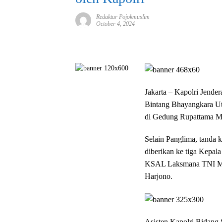
Redaktur Pojokmuslim
October 4, 2024
Jakarta – Kapolri Jende
Bintang Bhayangkara U
di Gedung Rupattama Mab
Selain Panglima, tanda 
diberikan ke tiga Kepal
KSAL Laksmana TNI M
Harjono.
Asisten Kapolri Bidang