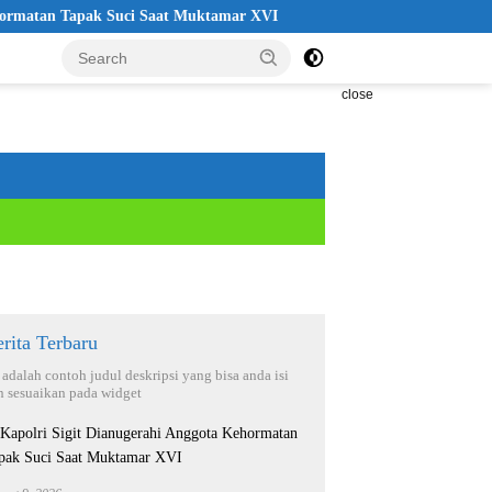
 Tapak Suci Saat Muktamar XVI
Ibnu Riza Apresiasi Kapolri C
close
rita Terbaru
i adalah contoh judul deskripsi yang bisa anda isi
n sesuaikan pada widget