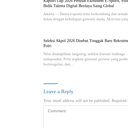
Kapolri Cup 2026 Perkuat Ekosistem E-Sports, Polr
Bidik Talenta Digital Berdaya Saing Global
Jakarta — Dunia e-sports terus berkembang dan semak
dekat dengan kehidupan generasi muda. Aktivitas ya
Seleksi Akpol 2026 Disebut Tonggak Baru Rekrutm
Polri
Nilai ditampilkan langsung, seleksi diawasi lembaga
independen, Polri siapkan generasi perwira yang profe
berintegritas, dan…
Leave a Reply
Your email address will not be published.
Required 