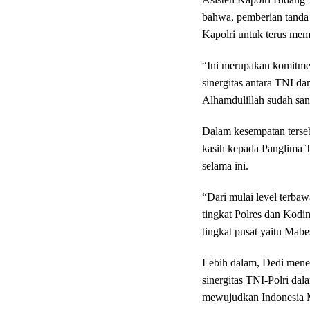
bahwa, pemberian tanda
Kapolri untuk terus mem
“Ini merupakan komitmen
sinergitas antara TNI da
Alhamdulillah sudah sang
Dalam kesempatan terseb
kasih kepada Panglima TN
selama ini.
“Dari mulai level terba
tingkat Polres dan Kodim
tingkat pusat yaitu Mabes
Lebih dalam, Dedi mene
sinergitas TNI-Polri da
mewujudkan Indonesia 