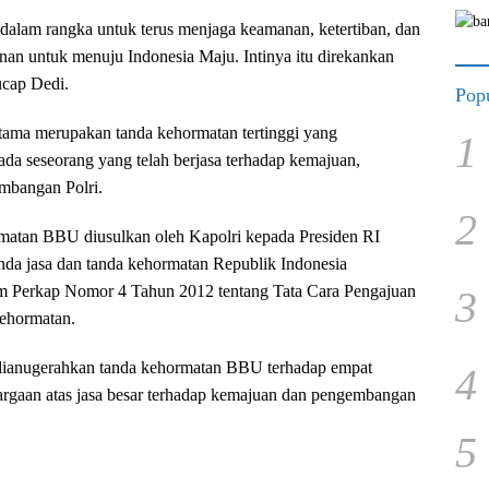
n dalam rangka untuk terus menjaga keamanan, ketertiban, dan
an untuk menuju Indonesia Maju. Intinya itu direkankan
 ucap Dedi.
Popu
ama merupakan tanda kehormatan tertinggi yang
1
ada seseorang yang telah berjasa terhadap kemajuan,
mbangan Polri.
2
atan BBU diusulkan oleh Kapolri kepada Presiden RI
nda jasa dan tanda kehormatan Republik Indonesia
am Perkap Nomor 4 Tahun 2012 tentang Tata Cara Pengajuan
3
ehormatan.
n dianugerahkan tanda kehormatan BBU terhadap empat
4
argaan atas jasa besar terhadap kemajuan dan pengembangan
5