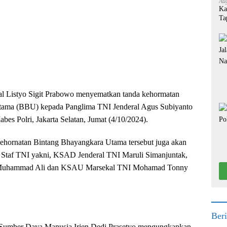
Aug
Ka
Ta
ral Listyo Sigit Prabowo menyematkan tanda kehormatan
tama (BBU) kepada Panglima TNI Jenderal Agus Subiyanto
es Polri, Jakarta Selatan, Jumat (4/10/2024).
kehornatan Bintang Bhayangkara Utama tersebut juga akan
a Staf TNI yakni, KSAD Jenderal TNI Maruli Simanjuntak,
uhammad Ali dan KSAU Marsekal TNI Mohamad Tonny
Beri
 Sumber Daya Manusia Irjen Dedi Prasetyo mengungkapkan