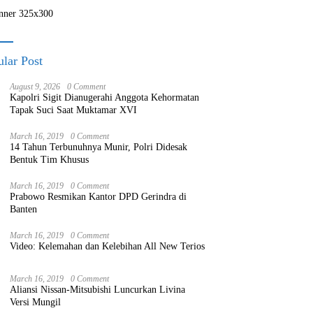
lar Post
August 9, 2026
0 Comment
Kapolri Sigit Dianugerahi Anggota Kehormatan
Tapak Suci Saat Muktamar XVI
March 16, 2019
0 Comment
14 Tahun Terbunuhnya Munir, Polri Didesak
Bentuk Tim Khusus
March 16, 2019
0 Comment
Prabowo Resmikan Kantor DPD Gerindra di
Banten
March 16, 2019
0 Comment
Video: Kelemahan dan Kelebihan All New Terios
March 16, 2019
0 Comment
Aliansi Nissan-Mitsubishi Luncurkan Livina
Versi Mungil