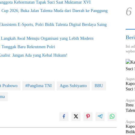
i Anggota Kehormatan Tapak Suci Saat Muktamar XVI
6
ri Cup 2026, Buka Jalan Talenta Muda dari Daerah ke Panggung
kosistem E-Sports, Polri Bidik Talenta Digital Berdaya Saing
Beri
i Langkah Awal Menuju Organisasi yang Lebih Modern
Ini a
t Tonggak Baru Rekrutmen Polri
wpber
Koalisi: Jangan Ada yang Kebal Hukum!
Augus
Kapo
it Prabowo
#Panglima TNI
Agus Subiyanto
BBU
Suci
ama
Augus
Ibnu 
Tale
Augus
Kapol
Bidik