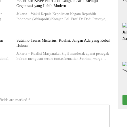
i
Pelantikan KBPP Polri Jadi Langkah Awal Menuju
Organisasi yang Lebih Modern
in
Jakarta – Wakil Kepala Kepolisian Negara Republik
ng…
Indonesia (Wakapolri) Komjen Pol. Prof. Dr. Dedi Prasetyo,
…
en
Sutrimo Tewas Misterius, Koalisi: Jangan Ada yang Kebal
Hukum!
Jakarta – Koalisi Masyarakat Sipil mendesak aparat penegak
sional,
hukum mengusut secara tuntas kematian Sutrimo, warga…
fields are marked
*