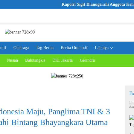
Kapolri Sigit Dianugerahi Anggota Kehormatan
otif
Olahraga
Tag Berita
Berita Otomotif
Lainnya
Nissan
Bulutangkis
DKI Jakarta
Gerindra
Be
In
da
ndonesia Maju, Panglima TNI & 3
rahi Bintang Bhayangkara Utama