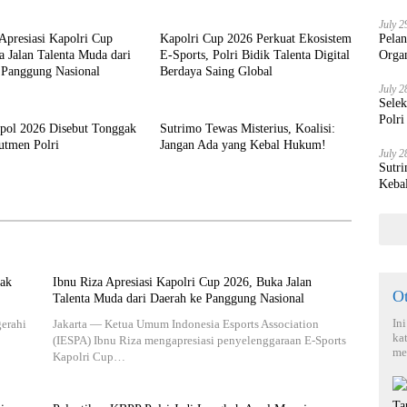
July 2
Apresiasi Kapolri Cup
Kapolri Cup 2026 Perkuat Ekosistem
Pela
 Jalan Talenta Muda dari
E-Sports, Polri Bidik Talenta Digital
Orga
 Panggung Nasional
Berdaya Saing Global
July 2
Sele
Polri
kpol 2026 Disebut Tonggak
Sutrimo Tewas Misterius, Koalisi:
utmen Polri
Jangan Ada yang Kebal Hukum!
July 2
Sutri
Keba
pak
Ibnu Riza Apresiasi Kapolri Cup 2026, Buka Jalan
O
Talenta Muda dari Daerah ke Panggung Nasional
In
gerahi
Jakarta — Ketua Umum Indonesia Esports Association
ka
(IESPA) Ibnu Riza mengapresiasi penyelenggaraan E-Sports
me
Kapolri Cup…