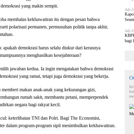
 demokrasi yang makin sempit.
July 2
Kapo
ba membalas kekhawatiran itu dengan pesan bahwa
Seum
rarti polarisasi permanen, permusuhan politik tanpa akhir,
July 2
ntahan.
KBPBI
bagi
 apakah demokrasi harus selalu diukur dari kerasnya
 kemampuannya menghasilkan kesejahteraan?
lih jawaban kedua. Ia ingin mengatakan bahwa demokrasi
emokrasi yang ramai, tetapi juga demokrasi yang bekerja.
O
In
 memberi makan anak-anak yang kekurangan gizi,
ka
me
membangun rumah sakit, membantu petani, memperpendek
dirkan negara bagi rakyat kecil.
cul: keterlibatan TNI dan Polri. Bagi The Economist,
ter dalam program-program sipil menimbulkan kekhawatiran.