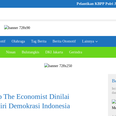
Pelantikan KBPP Polri Jadi Langk
otif
Olahraga
Tag Berita
Berita Otomotif
Lainnya
Nissan
Bulutangkis
DKI Jakarta
Gerindra
Be
In
da
 The Economist Dinilai
ri Demokrasi Indonesia