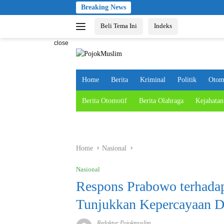
Skip
Breaking News
to
Beli Tema Ini
Indeks
content
close
Home
Berita
Kriminal
Politik
Otom
Berita Otomotif
Berita Olahraga
Kejahatan
Home
Nasional
Nasional
Respons Prabowo terhadap
Tunjukkan Kepercayaan Di
Redaktur Pojokmuslim