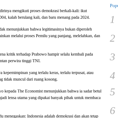
Popu
rinya mengikuti proses demokrasi berkali-kali: ikut
1
 2004, kalah berulang kali, dan baru menang pada 2024.
ndak menunjukkan bahwa legitimasinya bukan diperoleh
2
lainkan melalui proses Pemilu yang panjang, melelahkan, dan
3
ena kritik terhadap Prabowo hampir selalu kembali pada
ntan perwira tinggi TNI.
4
 kepemimpinan yang terlalu keras, terlalu terpusat, atau
ang tidak muncul dari ruang kosong.
5
o kepada The Economist menunjukkan bahwa ia sadar betul
jadi lensa utama yang dipakai banyak pihak untuk membaca
6
erlu menegaskan: Indonesia adalah demokrasi dan akan tetap