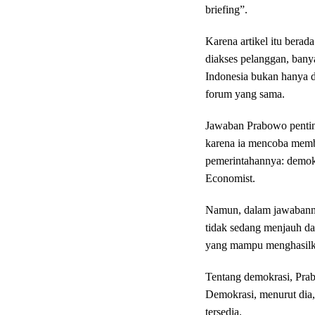
briefing”.
Karena artikel itu bera
diakses pelanggan, ban
Indonesia bukan hanya dik
forum yang sama.
Jawaban Prabowo pentin
karena ia mencoba membi
pemerintahannya: demokra
Economist.
Namun, dalam jawabann
tidak sedang menjauh da
yang mampu menghasilka
Tentang demokrasi, Pra
Demokrasi, menurut dia, 
tersedia.