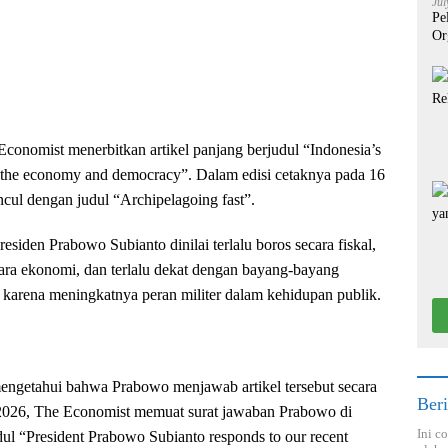
Jul
Pe
Or
conomist menerbitkan artikel panjang berjudul “Indonesia’s
ng the economy and democracy”. Dalam edisi cetaknya pada 16
ncul dengan judul “Archipelagoing fast”.
residen Prabowo Subianto dinilai terlalu boros secara fiskal,
ecara ekonomi, dan terlalu dekat dengan bayang-bayang
a karena meningkatnya peran militer dalam kehidupan publik.
mengetahui bahwa Prabowo menjawab artikel tersebut secara
Beri
 2026, The Economist memuat surat jawaban Prabowo di
Ini c
dul “President Prabowo Subianto responds to our recent