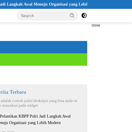
ah Awal Menuju Organisasi yang Lebih Modern
Seleksi Akpol 
close
rita Terbaru
i adalah contoh judul deskripsi yang bisa anda isi
n sesuaikan pada widget