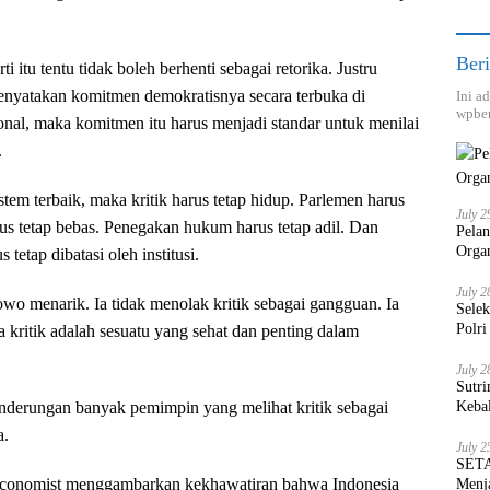
Beri
 itu tentu tidak boleh berhenti sebagai retorika. Justru
enyatakan komitmen demokratisnya secara terbuka di
Ini a
wpber
onal, maka komitmen itu harus menjadi standar untuk menilai
.
stem terbaik, maka kritik harus tetap hidup. Parlemen harus
July 2
rus tetap bebas. Penegakan hukum harus tetap adil. Dan
Pela
Orga
 tetap dibatasi oleh institusi.
July 2
owo menarik. Ia tidak menolak kritik sebagai gangguan. Ia
Sele
Polri
 kritik adalah sesuatu yang sehat dan penting dalam
July 2
Sutri
nderungan banyak pemimpin yang melihat kritik sebagai
Keba
a.
July 2
SETA
Economist menggambarkan kekhawatiran bahwa Indonesia
Menja