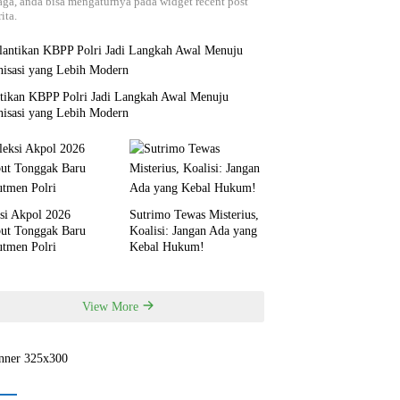
aga, anda bisa mengaturnya pada widget recent post
ita.
ntikan KBPP Polri Jadi Langkah Awal Menuju
nisasi yang Lebih Modern
si Akpol 2026
Sutrimo Tewas Misterius,
but Tonggak Baru
Koalisi: Jangan Ada yang
utmen Polri
Kebal Hukum!
View More