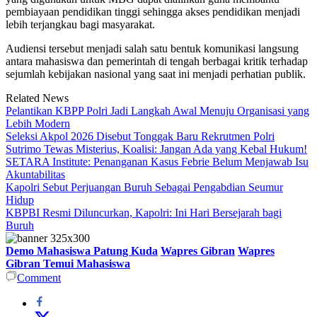
pembiayaan pendidikan tinggi sehingga akses pendidikan menjadi
lebih terjangkau bagi masyarakat.
Audiensi tersebut menjadi salah satu bentuk komunikasi langsung
antara mahasiswa dan pemerintah di tengah berbagai kritik terhadap
sejumlah kebijakan nasional yang saat ini menjadi perhatian publik.
Related News
Pelantikan KBPP Polri Jadi Langkah Awal Menuju Organisasi yang
Lebih Modern
Seleksi Akpol 2026 Disebut Tonggak Baru Rekrutmen Polri
Sutrimo Tewas Misterius, Koalisi: Jangan Ada yang Kebal Hukum!
SETARA Institute: Penanganan Kasus Febrie Belum Menjawab Isu
Akuntabilitas
Kapolri Sebut Perjuangan Buruh Sebagai Pengabdian Seumur
Hidup
KBPBI Resmi Diluncurkan, Kapolri: Ini Hari Bersejarah bagi
Buruh
Demo Mahasiswa Patung Kuda
Wapres Gibran
Wapres
Gibran Temui Mahasiswa
Comment