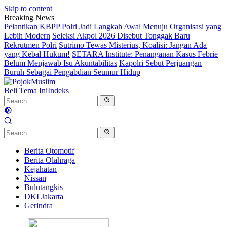
Skip to content
Breaking News
Pelantikan KBPP Polri Jadi Langkah Awal Menuju Organisasi yang
Lebih Modern
Seleksi Akpol 2026 Disebut Tonggak Baru
Rekrutmen Polri
Sutrimo Tewas Misterius, Koalisi: Jangan Ada
yang Kebal Hukum!
SETARA Institute: Penanganan Kasus Febrie
Belum Menjawab Isu Akuntabilitas
Kapolri Sebut Perjuangan
Buruh Sebagai Pengabdian Seumur Hidup
Beli Tema Ini
Indeks
Berita Otomotif
Berita Olahraga
Kejahatan
Nissan
Bulutangkis
DKI Jakarta
Gerindra