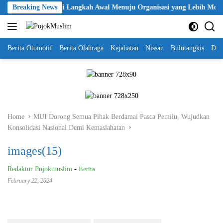
Skip
n KBPP Polri Jadi Langkah Awal Menuju Organisasi yang Lebih Modern
Breaking News
to
content
Berita Otomotif
Berita Olahraga
Kejahatan
Nissan
Bulutangkis
DKI
Home
MUI Dorong Semua Pihak Berdamai Pasca Pemilu, Wujudkan
Konsolidasi Nasional Demi Kemaslahatan
images(15)
Redaktur Pojokmuslim
-
Berita
February 22, 2024