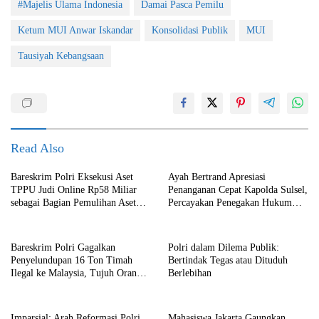
#Majelis Ulama Indonesia
Damai Pasca Pemilu
Ketum MUI Anwar Iskandar
Konsolidasi Publik
MUI
Tausiyah Kebangsaan
Read Also
Bareskrim Polri Eksekusi Aset
Ayah Bertrand Apresiasi
TPPU Judi Online Rp58 Miliar
Penanganan Cepat Kapolda Sulsel,
sebagai Bagian Pemulihan Aset
Percayakan Penegakan Hukum
Negara
kepada Kepolisian
Bareskrim Polri Gagalkan
Polri dalam Dilema Publik:
Penyelundupan 16 Ton Timah
Bertindak Tegas atau Dituduh
Ilegal ke Malaysia, Tujuh Orang
Berlebihan
Ditetapkan sebagai Tersangka
Imparsial: Arah Reformasi Polri
Mahasiswa Jakarta Gaungkan