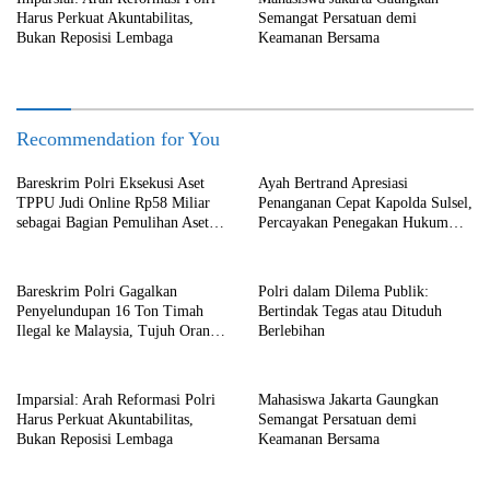
Harus Perkuat Akuntabilitas,
Semangat Persatuan demi
Bukan Reposisi Lembaga
Keamanan Bersama
Recommendation for You
Bareskrim Polri Eksekusi Aset
Ayah Bertrand Apresiasi
TPPU Judi Online Rp58 Miliar
Penanganan Cepat Kapolda Sulsel,
sebagai Bagian Pemulihan Aset
Percayakan Penegakan Hukum
Negara
kepada Kepolisian
Bareskrim Polri Gagalkan
Polri dalam Dilema Publik:
Penyelundupan 16 Ton Timah
Bertindak Tegas atau Dituduh
Ilegal ke Malaysia, Tujuh Orang
Berlebihan
Ditetapkan sebagai Tersangka
Imparsial: Arah Reformasi Polri
Mahasiswa Jakarta Gaungkan
Harus Perkuat Akuntabilitas,
Semangat Persatuan demi
Bukan Reposisi Lembaga
Keamanan Bersama