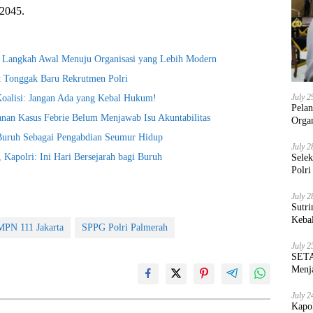
2045.
i Langkah Awal Menuju Organisasi yang Lebih Modern
t Tonggak Baru Rekrutmen Polri
July 2
Koalisi: Jangan Ada yang Kebal Hukum!
Pela
nan Kasus Febrie Belum Menjawab Isu Akuntabilitas
Orga
 Buruh Sebagai Pengabdian Seumur Hidup
July 2
Kapolri: Ini Hari Bersejarah bagi Buruh
Sele
Polri
July 2
Sutri
Keba
PN 111 Jakarta
SPPG Polri Palmerah
July 2
SETA
Menja
July 2
Kapo