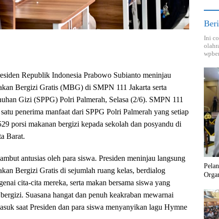
Beri
Ini c
olahr
wpber
Presiden Republik Indonesia Prabowo Subianto meninjau
kan Bergizi Gratis (MBG) di SMPN 111 Jakarta serta
uhan Gizi (SPPG) Polri Palmerah, Selasa (2/6). SMPN 111
 satu penerima manfaat dari SPPG Polri Palmerah yang setiap
.529 porsi makanan bergizi kepada sekolah dan posyandu di
a Barat.
ambut antusias oleh para siswa. Presiden meninjau langsung
Pela
an Bergizi Gratis di sejumlah ruang kelas, berdialog
Orga
genai cita-cita mereka, serta makan bersama siswa yang
bergizi. Suasana hangat dan penuh keakraban mewarnai
masuk saat Presiden dan para siswa menyanyikan lagu Hymne