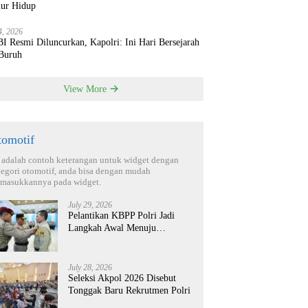
ur Hidup
4, 2026
 Resmi Diluncurkan, Kapolri: Ini Hari Bersejarah
 Buruh
View More
tomotif
i adalah contoh keterangan untuk widget dengan
tegori otomotif, anda bisa dengan mudah
masukkannya pada widget.
July 29, 2026
Pelantikan KBPP Polri Jadi
Langkah Awal Menuju
Organisasi yang Lebih Modern
July 28, 2026
Seleksi Akpol 2026 Disebut
Tonggak Baru Rekrutmen Polri