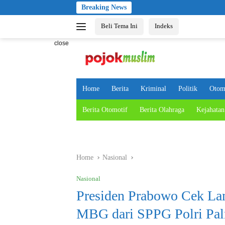
Skip
Breaking News
to
Beli Tema Ini
Indeks
content
close
Home
Berita
Kriminal
Politik
Otom
Berita Otomotif
Berita Olahraga
Kejahatan
Home
Nasional
Nasional
Presiden Prabowo Cek La
MBG dari SPPG Polri Pa