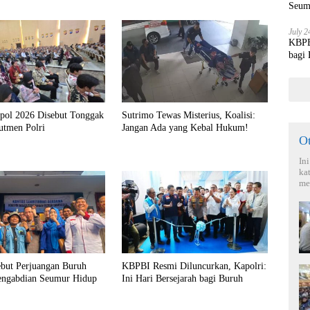
Seum
July 2
KBPBI
bagi
kpol 2026 Disebut Tonggak
Sutrimo Tewas Misterius, Koalisi:
utmen Polri
Jangan Ada yang Kebal Hukum!
O
In
ka
me
ebut Perjuangan Buruh
KBPBI Resmi Diluncurkan, Kapolri:
engabdian Seumur Hidup
Ini Hari Bersejarah bagi Buruh