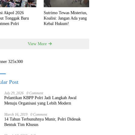
si Akpol 2026
Sutrimo Tewas Misterius,
but Tonggak Baru
Koalisi: Jangan Ada yang
utmen Polri
Kebal Hukum!
View More
lar Post
July 29, 2026
0 Comment
Pelantikan KBPP Polri Jadi Langkah Awal
Menuju Organisasi yang Lebih Modern
March 16, 2019
0 Comment
14 Tahun Terbunuhnya Munir, Polri Didesak
Bentuk Tim Khusus