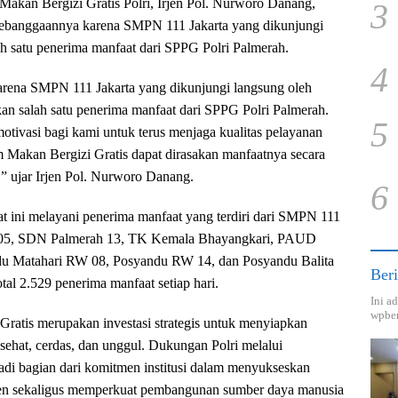
 Makan Bergizi Gratis Polri, Irjen Pol. Nurworo Danang,
3
ebanggaannya karena SMPN 111 Jakarta yang dikunjungi
h satu penerima manfaat dari SPPG Polri Palmerah.
4
rena SMPN 111 Jakarta yang dikunjungi langsung oleh
n salah satu penerima manfaat dari SPPG Polri Palmerah.
5
otivasi bagi kami untuk terus menjaga kualitas pelayanan
Makan Bergizi Gratis dapat dirasakan manfaatnya secara
,” ujar Irjen Pol. Nurworo Danang.
6
t ini melayani penerima manfaat yang terdiri dari SMPN 111
 05, SDN Palmerah 13, TK Kemala Bhayangkari, PAUD
du Matahari RW 08, Posyandu RW 14, dan Posyandu Balita
Beri
al 2.529 penerima manfaat setiap hari.
Ini a
wpber
ratis merupakan investasi strategis untuk menyiapkan
sehat, cerdas, dan unggul. Dukungan Polri melalui
di bagian dari komitmen institusi dalam menyukseskan
iden sekaligus memperkuat pembangunan sumber daya manusia