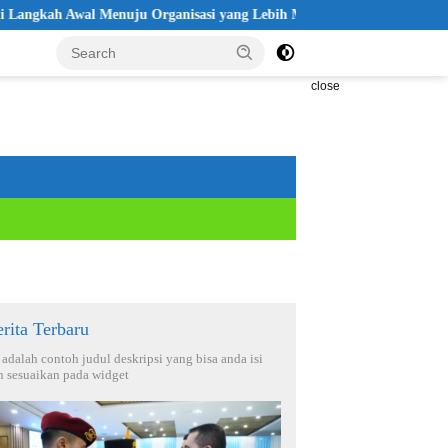
l Menuju Organisasi yang Lebih Modern
Seleksi Akpol 2026 Di
close
rita Terbaru
i adalah contoh judul deskripsi yang bisa anda isi
n sesuaikan pada widget