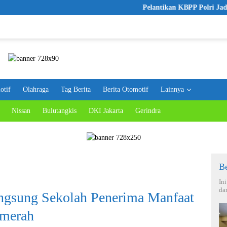
Pelantikan KBPP Polri Jadi Langkah Awa
otif
Olahraga
Tag Berita
Berita Otomotif
Lainnya
Nissan
Bulutangkis
DKI Jakarta
Gerindra
Be
In
da
ngsung Sekolah Penerima Manfaat
lmerah