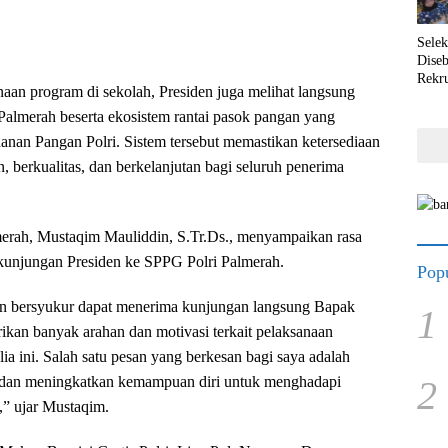
Selek
Dise
Rekr
naan program di sekolah, Presiden juga melihat langsung
Palmerah beserta ekosistem rantai pasok pangan yang
nan Pangan Polri. Sistem tersebut memastikan ketersediaan
 berkualitas, dan berkelanjutan bagi seluruh penerima
erah, Mustaqim Mauliddin, S.Tr.Ds., menyampaikan rasa
kunjungan Presiden ke SPPG Polri Palmerah.
Popu
n bersyukur dapat menerima kunjungan langsung Bapak
1
ikan banyak arahan dan motivasi terkait pelaksanaan
a ini. Salah satu pesan yang berkesan bagi saya adalah
2
ar dan meningkatkan kemampuan diri untuk menghadapi
,” ujar Mustaqim.