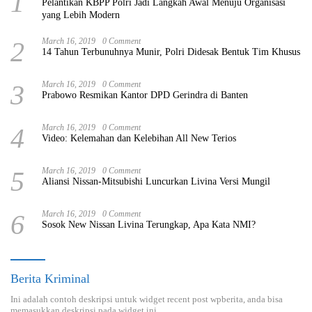
1
Pelantikan KBPP Polri Jadi Langkah Awal Menuju Organisasi
yang Lebih Modern
2
March 16, 2019
0 Comment
14 Tahun Terbunuhnya Munir, Polri Didesak Bentuk Tim Khusus
3
March 16, 2019
0 Comment
Prabowo Resmikan Kantor DPD Gerindra di Banten
4
March 16, 2019
0 Comment
Video: Kelemahan dan Kelebihan All New Terios
5
March 16, 2019
0 Comment
Aliansi Nissan-Mitsubishi Luncurkan Livina Versi Mungil
6
March 16, 2019
0 Comment
Sosok New Nissan Livina Terungkap, Apa Kata NMI?
Berita Kriminal
Ini adalah contoh deskripsi untuk widget recent post wpberita, anda bisa
memasukkan deskripsi pada widget ini.