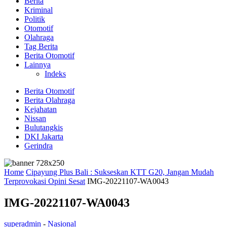
Berita
Kriminal
Politik
Otomotif
Olahraga
Tag Berita
Berita Otomotif
Lainnya
Indeks
Berita Otomotif
Berita Olahraga
Kejahatan
Nissan
Bulutangkis
DKI Jakarta
Gerindra
Home
Cipayung Plus Bali : Sukseskan KTT G20, Jangan Mudah
Terprovokasi Opini Sesat
IMG-20221107-WA0043
IMG-20221107-WA0043
superadmin
-
Nasional