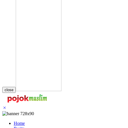
close
Home