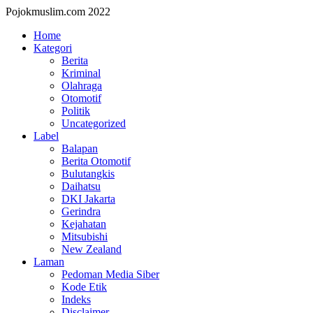
Pojokmuslim.com 2022
Home
Kategori
Berita
Kriminal
Olahraga
Otomotif
Politik
Uncategorized
Label
Balapan
Berita Otomotif
Bulutangkis
Daihatsu
DKI Jakarta
Gerindra
Kejahatan
Mitsubishi
New Zealand
Laman
Pedoman Media Siber
Kode Etik
Indeks
Disclaimer