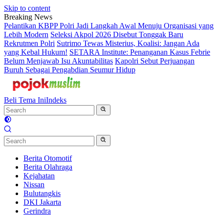
Skip to content
Breaking News
Pelantikan KBPP Polri Jadi Langkah Awal Menuju Organisasi yang
Lebih Modern
Seleksi Akpol 2026 Disebut Tonggak Baru
Rekrutmen Polri
Sutrimo Tewas Misterius, Koalisi: Jangan Ada
yang Kebal Hukum!
SETARA Institute: Penanganan Kasus Febrie
Belum Menjawab Isu Akuntabilitas
Kapolri Sebut Perjuangan
Buruh Sebagai Pengabdian Seumur Hidup
Beli Tema Ini
Indeks
Berita Otomotif
Berita Olahraga
Kejahatan
Nissan
Bulutangkis
DKI Jakarta
Gerindra