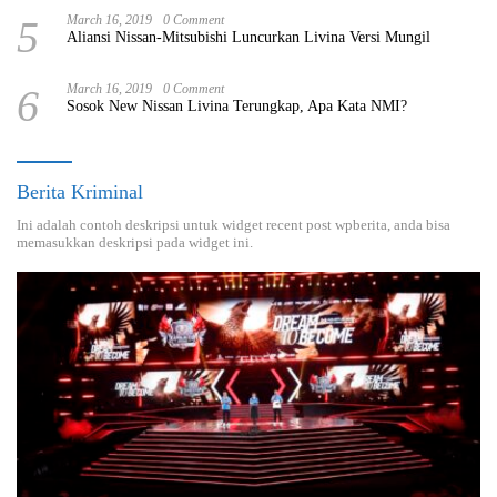
5
March 16, 2019
0 Comment
Aliansi Nissan-Mitsubishi Luncurkan Livina Versi Mungil
6
March 16, 2019
0 Comment
Sosok New Nissan Livina Terungkap, Apa Kata NMI?
Berita Kriminal
Ini adalah contoh deskripsi untuk widget recent post wpberita, anda bisa
memasukkan deskripsi pada widget ini.