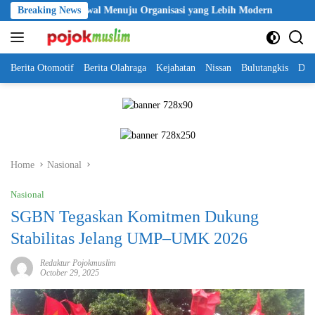
Skip
 Langkah Awal Menuju Organisasi yang Lebih Modern
Breaking News
Seleksi A
to
content
Berita Otomotif
Berita Olahraga
Kejahatan
Nissan
Bulutangkis
DKI
Home
Nasional
Nasional
SGBN Tegaskan Komitmen Dukung
Stabilitas Jelang UMP–UMK 2026
Redaktur Pojokmuslim
October 29, 2025