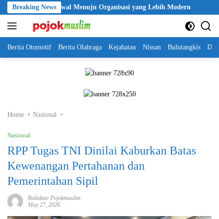
Skip
i Langkah Awal Menuju Organisasi yang Lebih Modern
Breaking News
Seleksi 
to
content
Berita Otomotif
Berita Olahraga
Kejahatan
Nissan
Bulutangkis
DKI
Home
Nasional
Nasional
RPP Tugas TNI Dinilai Kaburkan Batas
Kewenangan Pertahanan dan
Pemerintahan Sipil
Redaktur Pojokmuslim
May 27, 2026