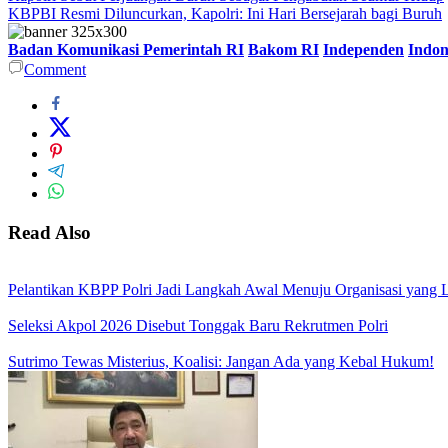
KBPBI Resmi Diluncurkan, Kapolri: Ini Hari Bersejarah bagi Buruh
Badan Komunikasi Pemerintah RI
Bakom RI
Independen
Indon
Comment
Read Also
Pelantikan KBPP Polri Jadi Langkah Awal Menuju Organisasi yang
Seleksi Akpol 2026 Disebut Tonggak Baru Rekrutmen Polri
Sutrimo Tewas Misterius, Koalisi: Jangan Ada yang Kebal Hukum!