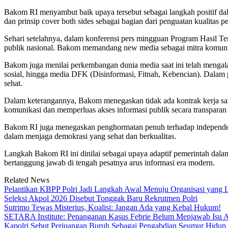
Bakom RI menyambut baik upaya tersebut sebagai langkah positif da
dan prinsip cover both sides sebagai bagian dari penguatan kualitas pe
Sehari setelahnya, dalam konferensi pers mingguan Program Hasil 
publik nasional. Bakom memandang new media sebagai mitra komunik
Bakom juga menilai perkembangan dunia media saat ini telah mengala
sosial, hingga media DFK (Disinformasi, Fitnah, Kebencian). Dala
sehat.
Dalam keterangannya, Bakom menegaskan tidak ada kontrak kerja sam
komunikasi dan memperluas akses informasi publik secara transparan
Bakom RI juga menegaskan penghormatan penuh terhadap independensi
dalam menjaga demokrasi yang sehat dan berkualitas.
Langkah Bakom RI ini dinilai sebagai upaya adaptif pemerintah dala
bertanggung jawab di tengah pesatnya arus informasi era modern.
Related News
Pelantikan KBPP Polri Jadi Langkah Awal Menuju Organisasi yang
Seleksi Akpol 2026 Disebut Tonggak Baru Rekrutmen Polri
Sutrimo Tewas Misterius, Koalisi: Jangan Ada yang Kebal Hukum!
SETARA Institute: Penanganan Kasus Febrie Belum Menjawab Isu Ak
Kapolri Sebut Perjuangan Buruh Sebagai Pengabdian Seumur Hidup