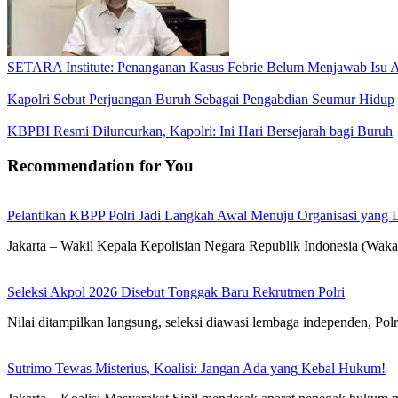
SETARA Institute: Penanganan Kasus Febrie Belum Menjawab Isu Ak
Kapolri Sebut Perjuangan Buruh Sebagai Pengabdian Seumur Hidup
KBPBI Resmi Diluncurkan, Kapolri: Ini Hari Bersejarah bagi Buruh
Recommendation for You
Pelantikan KBPP Polri Jadi Langkah Awal Menuju Organisasi yang
Jakarta – Wakil Kepala Kepolisian Negara Republik Indonesia (Waka
Seleksi Akpol 2026 Disebut Tonggak Baru Rekrutmen Polri
Nilai ditampilkan langsung, seleksi diawasi lembaga independen, Polr
Sutrimo Tewas Misterius, Koalisi: Jangan Ada yang Kebal Hukum!