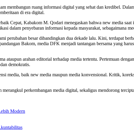
lam membangun ruang informasi digital yang sehat dan kredibel. Dala
mberitaan di era digital.
Terbaik Cepat, Kabakom M. Qodari menegaskan bahwa new media saat i
asi dalam penyebaran informasi kepada masyarakat, sebagaimana medi
mi perubahan besar dibandingkan dua dekade lalu. Kini, terdapat ber
m pandangan Bakom, media DFK menjadi tantangan bersama yang harus 
a ataupun arahan editorial terhadap media tertentu. Pertemuan deng
 dan demokratis.
 media, baik new media maupun media konvensional. Kritik, koreksi, 
m merangkul perkembangan media digital, sekaligus mendorong tercipta
 Lebih Modern
untabilitas