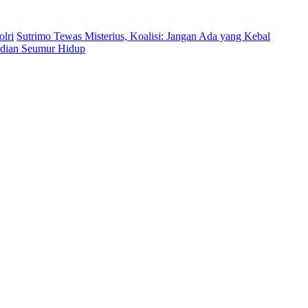
lri
Sutrimo Tewas Misterius, Koalisi: Jangan Ada yang Kebal
bdian Seumur Hidup