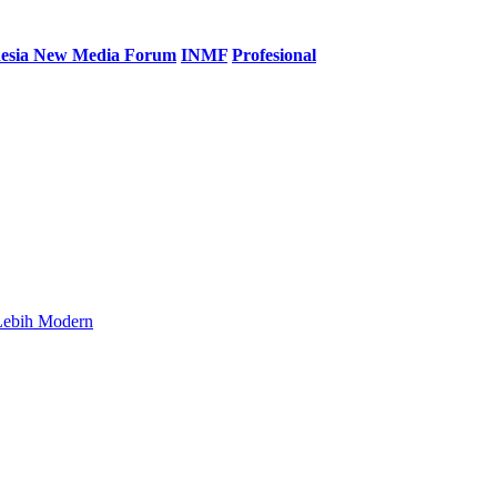
esia New Media Forum
INMF
Profesional
 Lebih Modern