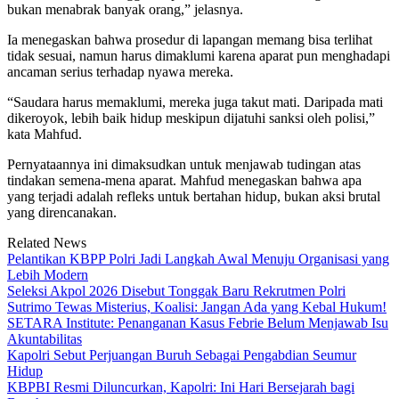
bukan menabrak banyak orang,” jelasnya.
Ia menegaskan bahwa prosedur di lapangan memang bisa terlihat
tidak sesuai, namun harus dimaklumi karena aparat pun menghadapi
ancaman serius terhadap nyawa mereka.
“Saudara harus memaklumi, mereka juga takut mati. Daripada mati
dikeroyok, lebih baik hidup meskipun dijatuhi sanksi oleh polisi,”
kata Mahfud.
Pernyataannya ini dimaksudkan untuk menjawab tudingan atas
tindakan semena-mena aparat. Mahfud menegaskan bahwa apa
yang terjadi adalah refleks untuk bertahan hidup, bukan aksi brutal
yang direncanakan.
Related News
Pelantikan KBPP Polri Jadi Langkah Awal Menuju Organisasi yang
Lebih Modern
Seleksi Akpol 2026 Disebut Tonggak Baru Rekrutmen Polri
Sutrimo Tewas Misterius, Koalisi: Jangan Ada yang Kebal Hukum!
SETARA Institute: Penanganan Kasus Febrie Belum Menjawab Isu
Akuntabilitas
Kapolri Sebut Perjuangan Buruh Sebagai Pengabdian Seumur
Hidup
KBPBI Resmi Diluncurkan, Kapolri: Ini Hari Bersejarah bagi