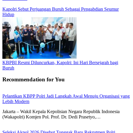
Kapolri Sebut Perjuangan Buruh Sebagai Pengabdian Seumur
Hidup
KBPBI Resmi Diluncurkan, Kapolri: Ini Hari Bersejarah bagi
Buruh
Recommendation for You
Pelantikan KBPP Polri Jadi Langkah Awal Menuju Organisasi yang
Lebih Modern
Jakarta – Wakil Kepala Kepolisian Negara Republik Indonesia
(Wakapolri) Komjen Pol. Prof. Dr. Dedi Prasetyo,…
Seleksi Akpol 2026 Disebut Tonggak Baru Rekrutmen Polri