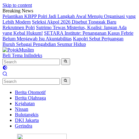
Skip to content
Breaking News
Pelantikan KBPP Polri Jadi Langkah Awal Menuju Organisasi yang
Lebih Modern
Seleksi Akpol 2026 Disebut Tonggak Baru
Rekrutmen Polri
Sutrimo Tewas Misterius, Koalisi: Jangan Ada
yang Kebal Hukum!
SETARA Institute: Penanganan Kasus Febrie
Belum Menjawab Isu Akuntabilitas
Kapolri Sebut Perjuangan
Buruh Sebagai Pengabdian Seumur Hidup
Beli Tema Ini
Indeks
Berita Otomotif
Berita Olahraga
Kejahatan
Nissan
Bulutangkis
DKI Jakarta
Gerindra