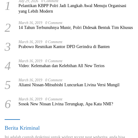
1
July 29, 2026
0 Comment
Pelantikan KBPP Polri Jadi Langkah Awal Menuju Organisasi
yang Lebih Modern
2
March 16, 2019
0 Comment
14 Tahun Terbunuhnya Munir, Polri Didesak Bentuk Tim Khusus
3
March 16, 2019
0 Comment
Prabowo Resmikan Kantor DPD Gerindra di Banten
4
March 16, 2019
0 Comment
Video: Kelemahan dan Kelebihan All New Terios
5
March 16, 2019
0 Comment
Aliansi Nissan-Mitsubishi Luncurkan Livina Versi Mungil
6
March 16, 2019
0 Comment
Sosok New Nissan Livina Terungkap, Apa Kata NMI?
Berita Kriminal
Ini adalah contoh deskripsi untuk widget recent post wpberita, anda bisa