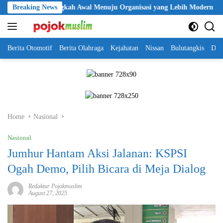
Skip
i Jadi Langkah Awal Menuju Organisasi yang Lebih Modern
Breaking News
Se
to
content
Berita Otomotif
Berita Olahraga
Kejahatan
Nissan
Bulutangkis
DKI
Home
Nasional
Nasional
Jumhur Hantam Aksi Jalanan: KSPSI
Ogah Demo, Pilih Bicara di Meja Dialog
Redaktur Pojokmuslim
August 27, 2025