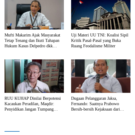
Mufti Makarim Ajak Masyarakat
Uji Materi UU TNI: Koalisi Sipil
Tetap Tenang dan Ikuti Tahapan
Kritik Pasal-Pasal yang Buka
Hukum Kasus Delpedro dkk
Ruang Feodalisme Militer
Secara Objektif
RUU KUHAP Dinilai Berpotensi
Dugaan Pelanggaran Jaksa,
Kacaukan Peradilan, Maqdir:
Fernando: Saatnya Prabowo
Penyidikan Jangan Tumpang
Bersih-bersih Kejaksaan dari
Tindih
Praktik Korupsi!