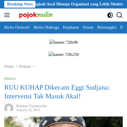
Skip
ri Jadi Langkah Awal Menuju Organisasi yang Lebih Modern
Breaking News
S
to
content
Berita Otomotif
Berita Olahraga
Kejahatan
Nissan
Bulutangkis
DKI
Home
Hukum
Hukum
RUU KUHAP Dikecam Eggi Sudjana:
Intervensi Tak Masuk Akal!
Redaktur Pojokmuslim
January 25, 2025