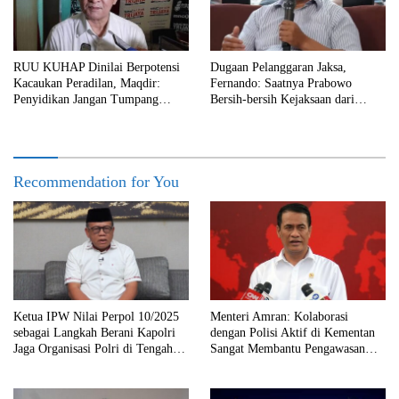
RUU KUHAP Dinilai Berpotensi
Dugaan Pelanggaran Jaksa,
Kacaukan Peradilan, Maqdir:
Fernando: Saatnya Prabowo
Penyidikan Jangan Tumpang
Bersih-bersih Kejaksaan dari
Tindih
Praktik Korupsi!
Recommendation for You
Ketua IPW Nilai Perpol 10/2025
Menteri Amran: Kolaborasi
sebagai Langkah Berani Kapolri
dengan Polisi Aktif di Kementan
Jaga Organisasi Polri di Tengah
Sangat Membantu Pengawasan
Situasi VUCA
Terhadap Anggaran