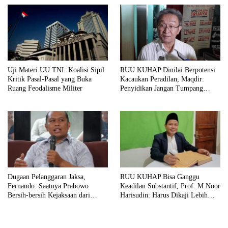
Uji Materi UU TNI: Koalisi Sipil
RUU KUHAP Dinilai Berpotensi
Kritik Pasal-Pasal yang Buka
Kacaukan Peradilan, Maqdir:
Ruang Feodalisme Militer
Penyidikan Jangan Tumpang
Tindih
Dugaan Pelanggaran Jaksa,
RUU KUHAP Bisa Ganggu
Fernando: Saatnya Prabowo
Keadilan Substantif, Prof. M Noor
Bersih-bersih Kejaksaan dari
Harisudin: Harus Dikaji Lebih
Praktik Korupsi!
Dalam