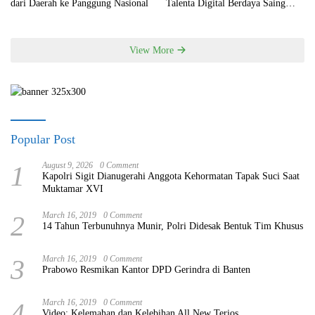
dari Daerah ke Panggung Nasional
Talenta Digital Berdaya Saing
Global
View More
Popular Post
1
August 9, 2026
0 Comment
Kapolri Sigit Dianugerahi Anggota Kehormatan Tapak Suci Saat
Muktamar XVI
2
March 16, 2019
0 Comment
14 Tahun Terbunuhnya Munir, Polri Didesak Bentuk Tim Khusus
3
March 16, 2019
0 Comment
Prabowo Resmikan Kantor DPD Gerindra di Banten
4
March 16, 2019
0 Comment
Video: Kelemahan dan Kelebihan All New Terios