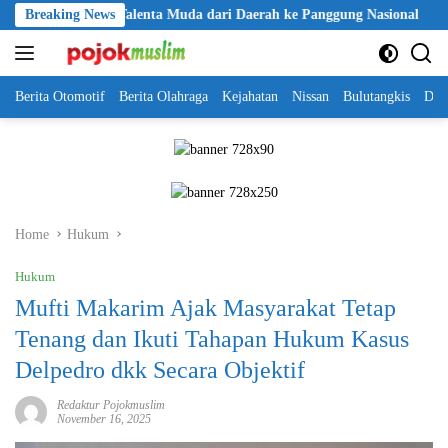
Skip
a Jalan Talenta Muda dari Daerah ke Panggung Nasional
Breaking News
Kapolr
to
content
Berita Otomotif
Berita Olahraga
Kejahatan
Nissan
Bulutangkis
DKI
Home
Hukum
Hukum
Mufti Makarim Ajak Masyarakat Tetap
Tenang dan Ikuti Tahapan Hukum Kasus
Delpedro dkk Secara Objektif
Redaktur Pojokmuslim
November 16, 2025