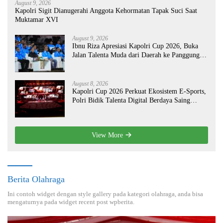
August 9, 2026
Kapolri Sigit Dianugerahi Anggota Kehormatan Tapak Suci Saat
Muktamar XVI
August 9, 2026
Ibnu Riza Apresiasi Kapolri Cup 2026, Buka
Jalan Talenta Muda dari Daerah ke Panggung
Nasional
August 8, 2026
Kapolri Cup 2026 Perkuat Ekosistem E-Sports,
Polri Bidik Talenta Digital Berdaya Saing
Global
View More
Berita Olahraga
Ini contoh widget dengan style gallery pada kategori olahraga, anda bisa
mengaturnya pada widget recent post wpberita.