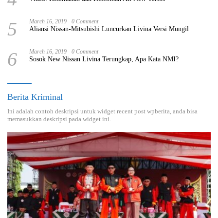
5
March 16, 2019
0 Comment
Aliansi Nissan-Mitsubishi Luncurkan Livina Versi Mungil
6
March 16, 2019
0 Comment
Sosok New Nissan Livina Terungkap, Apa Kata NMI?
Berita Kriminal
Ini adalah contoh deskripsi untuk widget recent post wpberita, anda bisa
memasukkan deskripsi pada widget ini.