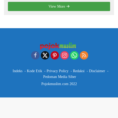
View More
Indeks
Kode Etik
Privacy Policy
Redaksi
Disclaimer
Pedoman Media Siber
Pojokmuslim.com 2022