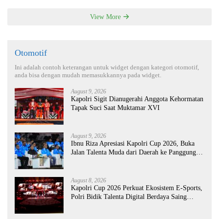
View More
Otomotif
Ini adalah contoh keterangan untuk widget dengan kategori otomotif,
anda bisa dengan mudah memasukkannya pada widget.
August 9, 2026
Kapolri Sigit Dianugerahi Anggota Kehormatan
Tapak Suci Saat Muktamar XVI
August 9, 2026
Ibnu Riza Apresiasi Kapolri Cup 2026, Buka
Jalan Talenta Muda dari Daerah ke Panggung
Nasional
August 8, 2026
Kapolri Cup 2026 Perkuat Ekosistem E-Sports,
Polri Bidik Talenta Digital Berdaya Saing
Global