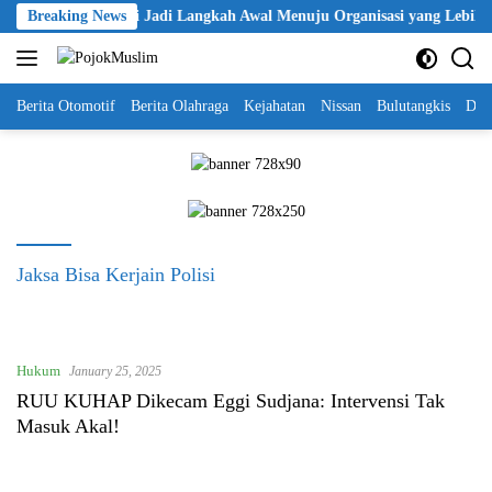
Skip
ntikan KBPP Polri Jadi Langkah Awal Menuju Organisasi yang Lebih M
Breaking News
to
content
Berita Otomotif
Berita Olahraga
Kejahatan
Nissan
Bulutangkis
DKI
Jaksa Bisa Kerjain Polisi
Hukum
January 25, 2025
RUU KUHAP Dikecam Eggi Sudjana: Intervensi Tak
Masuk Akal!