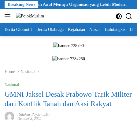
Skip
ri Jadi Langkah Awal Menuju Organisasi yang Lebih Modern
Breaking News
S
to
content
Berita Otomotif
Berita Olahraga
Kejahatan
Nissan
Bulutangkis
DKI
Home
Nasional
Nasional
GMNI Jaksel Desak Prabowo Tarik Militer
dari Konflik Tanah dan Aksi Rakyat
Redaktur Pojokmuslim
October 5, 2025