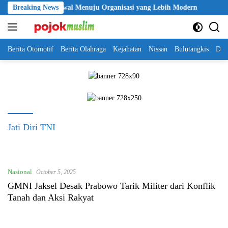
Skip
Jadi Langkah Awal Menuju Organisasi yang Lebih Modern
Breaking News
Sele
to
content
Berita Otomotif
Berita Olahraga
Kejahatan
Nissan
Bulutangkis
DKI
Jati Diri TNI
Nasional
October 5, 2025
GMNI Jaksel Desak Prabowo Tarik Militer dari Konflik
Tanah dan Aksi Rakyat