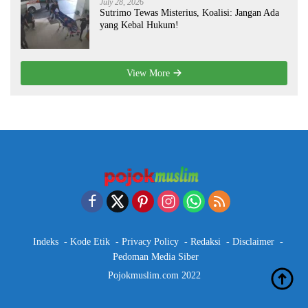
July 28, 2026
Sutrimo Tewas Misterius, Koalisi: Jangan Ada
yang Kebal Hukum!
View More
Indeks
Kode Etik
Privacy Policy
Redaksi
Disclaimer
Pedoman Media Siber
Pojokmuslim.com 2022