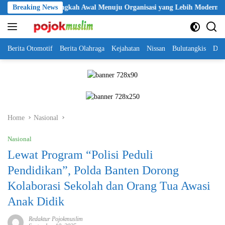
Skip
i Jadi Langkah Awal Menuju Organisasi yang Lebih Modern
Breaking News
Se
to
content
Berita Otomotif
Berita Olahraga
Kejahatan
Nissan
Bulutangkis
DKI
Home
Nasional
Nasional
Lewat Program “Polisi Peduli
Pendidikan”, Polda Banten Dorong
Kolaborasi Sekolah dan Orang Tua Awasi
Anak Didik
Redaktur Pojokmuslim