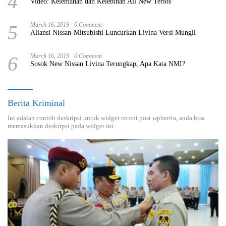
4
Video: Kelemahan dan Kelebihan All New Terios
5
March 16, 2019
0 Comment
Aliansi Nissan-Mitsubishi Luncurkan Livina Versi Mungil
6
March 16, 2019
0 Comment
Sosok New Nissan Livina Terungkap, Apa Kata NMI?
Berita Kriminal
Ini adalah contoh deskripsi untuk widget recent post wpberita, anda bisa
memasukkan deskripsi pada widget ini.