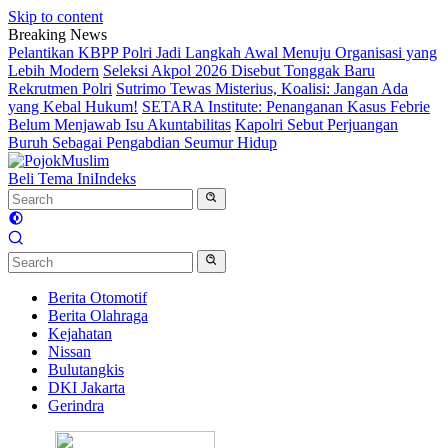
Skip to content
Breaking News
Pelantikan KBPP Polri Jadi Langkah Awal Menuju Organisasi yang
Lebih Modern
Seleksi Akpol 2026 Disebut Tonggak Baru
Rekrutmen Polri
Sutrimo Tewas Misterius, Koalisi: Jangan Ada
yang Kebal Hukum!
SETARA Institute: Penanganan Kasus Febrie
Belum Menjawab Isu Akuntabilitas
Kapolri Sebut Perjuangan
Buruh Sebagai Pengabdian Seumur Hidup
Beli Tema Ini
Indeks
Berita Otomotif
Berita Olahraga
Kejahatan
Nissan
Bulutangkis
DKI Jakarta
Gerindra