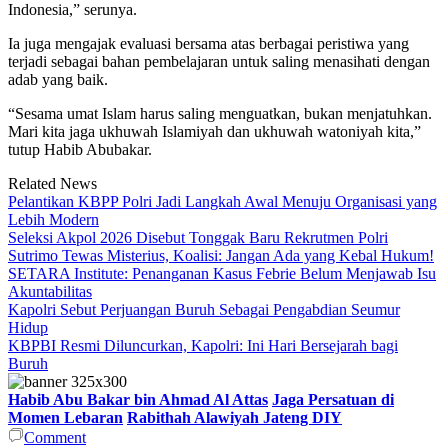
Indonesia,” serunya.
Ia juga mengajak evaluasi bersama atas berbagai peristiwa yang
terjadi sebagai bahan pembelajaran untuk saling menasihati dengan
adab yang baik.
“Sesama umat Islam harus saling menguatkan, bukan menjatuhkan.
Mari kita jaga ukhuwah Islamiyah dan ukhuwah watoniyah kita,”
tutup Habib Abubakar.
Related News
Pelantikan KBPP Polri Jadi Langkah Awal Menuju Organisasi yang
Lebih Modern
Seleksi Akpol 2026 Disebut Tonggak Baru Rekrutmen Polri
Sutrimo Tewas Misterius, Koalisi: Jangan Ada yang Kebal Hukum!
SETARA Institute: Penanganan Kasus Febrie Belum Menjawab Isu
Akuntabilitas
Kapolri Sebut Perjuangan Buruh Sebagai Pengabdian Seumur
Hidup
KBPBI Resmi Diluncurkan, Kapolri: Ini Hari Bersejarah bagi
Buruh
Habib Abu Bakar bin Ahmad Al Attas
Jaga Persatuan di
Momen Lebaran
Rabithah Alawiyah Jateng DIY
Comment