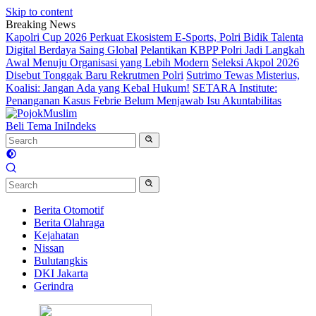
Skip to content
Breaking News
Kapolri Cup 2026 Perkuat Ekosistem E-Sports, Polri Bidik Talenta
Digital Berdaya Saing Global
Pelantikan KBPP Polri Jadi Langkah
Awal Menuju Organisasi yang Lebih Modern
Seleksi Akpol 2026
Disebut Tonggak Baru Rekrutmen Polri
Sutrimo Tewas Misterius,
Koalisi: Jangan Ada yang Kebal Hukum!
SETARA Institute:
Penanganan Kasus Febrie Belum Menjawab Isu Akuntabilitas
Beli Tema Ini
Indeks
Berita Otomotif
Berita Olahraga
Kejahatan
Nissan
Bulutangkis
DKI Jakarta
Gerindra