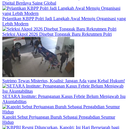
Digital Berdaya Saing Global
Pelantikan KBPP Polri Jadi Langkah Awal Menuju Organisasi yang
Lebih Modern
Seleksi Akpol 2026 Disebut Tonggak Baru Rekrutmen Polri
Sutrimo Tewas Misterius, Koalisi: Jangan Ada yang Kebal Hukum!
SETARA Institute: Penanganan Kasus Febrie Belum Menjawab Isu
Akuntabilitas
Kapolri Sebut Perjuangan Buruh Sebagai Pengabdian Seumur
Hidup