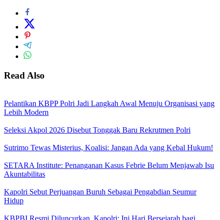
Read Also
Pelantikan KBPP Polri Jadi Langkah Awal Menuju Organisasi yang
Lebih Modern
Seleksi Akpol 2026 Disebut Tonggak Baru Rekrutmen Polri
Sutrimo Tewas Misterius, Koalisi: Jangan Ada yang Kebal Hukum!
SETARA Institute: Penanganan Kasus Febrie Belum Menjawab Isu
Akuntabilitas
Kapolri Sebut Perjuangan Buruh Sebagai Pengabdian Seumur
Hidup
KBPBI Resmi Diluncurkan, Kapolri: Ini Hari Bersejarah bagi