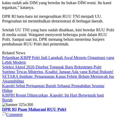
kalau sudah ada DIM yang beredar itu bukan DIM resmi. Itu kami
tegaskan,” katanya.
DPR RI baru-baru ini mengesahkan RUU TNI menjadi UU.
Pengesahan ini menimbulkan demonstrasi di berbagai daerah.
Setelah UU TNI yang baru sudah disahkan, kini beredar RUU Polri
di media sosial. Warganet menyoroti beberapa poin dalam RUU
Polri. Sampai saat ini, DPR memang belum menerima Surpres
pembahasan RUU Polri dari pemerintah.
Related News
Pelantikan KBPP Polri Jadi Langkah Awal Menuju Organisasi yang
Lebih Modern
Seleksi Akpol 2026 Disebut Tonggak Baru Rekrutmen Polri
Sutrimo Tewas Misterius, Koalisi: Jangan Ada yang Kebal Hukum!
SETARA Institute: Penanganan Kasus Febrie Belum Menjawab Isu
Akuntabilitas
Kapolri Sebut Perjuangan Buruh Sebagai Pengabdian Seumur
Hidup
KBPBI Resmi Diluncurkan, Kapolri: Ini Hari Bersejarah bagi
Buruh
DPR RI
Puan Maharani
RUU Polri
Comment