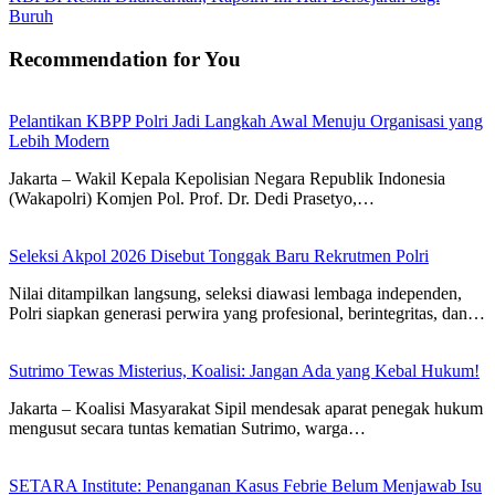
Buruh
Recommendation for You
Pelantikan KBPP Polri Jadi Langkah Awal Menuju Organisasi yang
Lebih Modern
Jakarta – Wakil Kepala Kepolisian Negara Republik Indonesia
(Wakapolri) Komjen Pol. Prof. Dr. Dedi Prasetyo,…
Seleksi Akpol 2026 Disebut Tonggak Baru Rekrutmen Polri
Nilai ditampilkan langsung, seleksi diawasi lembaga independen,
Polri siapkan generasi perwira yang profesional, berintegritas, dan…
Sutrimo Tewas Misterius, Koalisi: Jangan Ada yang Kebal Hukum!
Jakarta – Koalisi Masyarakat Sipil mendesak aparat penegak hukum
mengusut secara tuntas kematian Sutrimo, warga…
SETARA Institute: Penanganan Kasus Febrie Belum Menjawab Isu