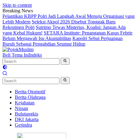
Skip to content
Breaking News
Pelantikan KBPP Polri Jadi Langkah Awal Menuju Organisasi yang
Lebih Modern
Seleksi Akpol 2026 Disebut Tonggak Baru
Rekrutmen Polri
Sutrimo Tewas Misterius, Koalisi: Jangan Ada
yang Kebal Hukum!
SETARA Institute: Penanganan Kasus Febrie
Belum Menjawab Isu Akuntabilitas
Kapolri Sebut Perjuangan
Buruh Sebagai Pengabdian Seumur Hidup
Beli Tema Ini
Indeks
Berita Otomotif
Berita Olahraga
Kejahatan
Nissan
Bulutangkis
DKI Jakarta
Gerindra