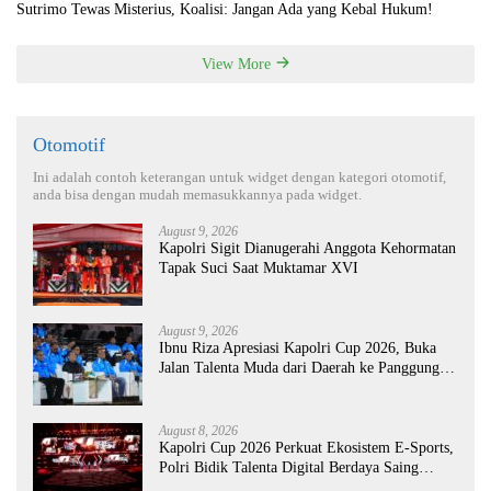
Sutrimo Tewas Misterius, Koalisi: Jangan Ada yang Kebal Hukum!
View More
Otomotif
Ini adalah contoh keterangan untuk widget dengan kategori otomotif,
anda bisa dengan mudah memasukkannya pada widget.
August 9, 2026
Kapolri Sigit Dianugerahi Anggota Kehormatan
Tapak Suci Saat Muktamar XVI
August 9, 2026
Ibnu Riza Apresiasi Kapolri Cup 2026, Buka
Jalan Talenta Muda dari Daerah ke Panggung
Nasional
August 8, 2026
Kapolri Cup 2026 Perkuat Ekosistem E-Sports,
Polri Bidik Talenta Digital Berdaya Saing
Global