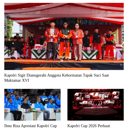
Kapolri Sigit Dianugerahi Anggota Kehormatan Tapak Suci Saat
Muktamar XVI
Ibnu Riza Apresiasi Kapolri Cup
Kapolri Cup 2026 Perkuat