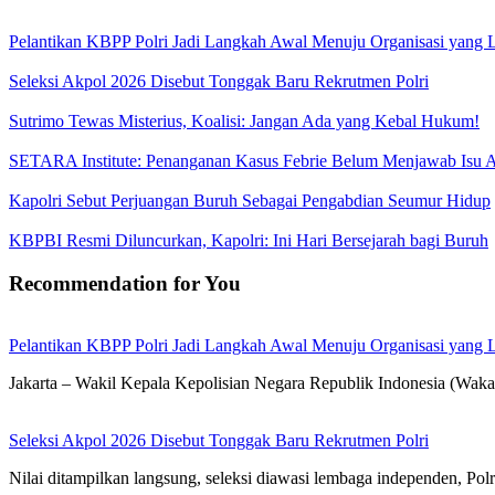
Pelantikan KBPP Polri Jadi Langkah Awal Menuju Organisasi yang
Seleksi Akpol 2026 Disebut Tonggak Baru Rekrutmen Polri
Sutrimo Tewas Misterius, Koalisi: Jangan Ada yang Kebal Hukum!
SETARA Institute: Penanganan Kasus Febrie Belum Menjawab Isu Ak
Kapolri Sebut Perjuangan Buruh Sebagai Pengabdian Seumur Hidup
KBPBI Resmi Diluncurkan, Kapolri: Ini Hari Bersejarah bagi Buruh
Recommendation for You
Pelantikan KBPP Polri Jadi Langkah Awal Menuju Organisasi yang
Jakarta – Wakil Kepala Kepolisian Negara Republik Indonesia (Waka
Seleksi Akpol 2026 Disebut Tonggak Baru Rekrutmen Polri
Nilai ditampilkan langsung, seleksi diawasi lembaga independen, Polr