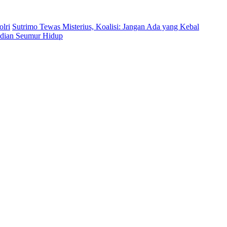
lri
Sutrimo Tewas Misterius, Koalisi: Jangan Ada yang Kebal
bdian Seumur Hidup