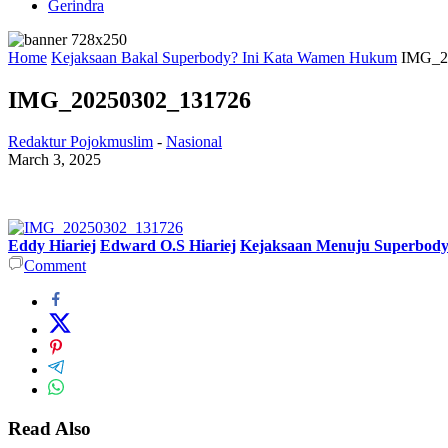
Gerindra
Home
Kejaksaan Bakal Superbody? Ini Kata Wamen Hukum
IMG_2
IMG_20250302_131726
Redaktur Pojokmuslim
-
Nasional
March 3, 2025
Eddy Hiariej
Edward O.S Hiariej
Kejaksaan Menuju Superbod
Comment
Read Also