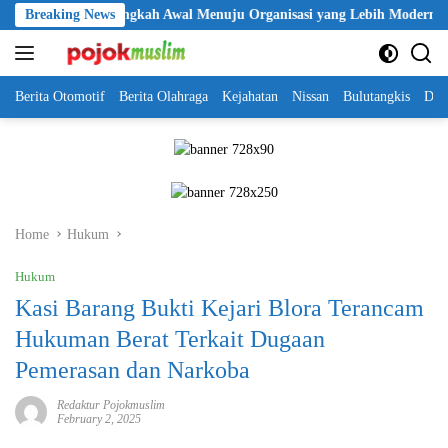
Skip
PP Polri Jadi Langkah Awal Menuju Organisasi yang Lebih Modern
Breaking News
to
content
Berita Otomotif
Berita Olahraga
Kejahatan
Nissan
Bulutangkis
DKI
Home
Hukum
Hukum
Kasi Barang Bukti Kejari Blora Terancam
Hukuman Berat Terkait Dugaan
Pemerasan dan Narkoba
Redaktur Pojokmuslim
February 2, 2025