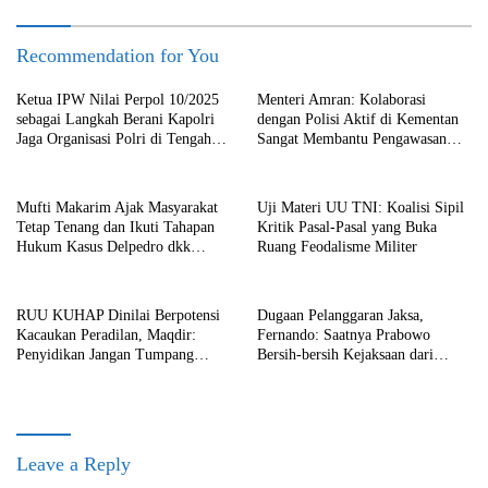
Recommendation for You
Ketua IPW Nilai Perpol 10/2025
Menteri Amran: Kolaborasi
sebagai Langkah Berani Kapolri
dengan Polisi Aktif di Kementan
Jaga Organisasi Polri di Tengah
Sangat Membantu Pengawasan
Situasi VUCA
Terhadap Anggaran
Mufti Makarim Ajak Masyarakat
Uji Materi UU TNI: Koalisi Sipil
Tetap Tenang dan Ikuti Tahapan
Kritik Pasal-Pasal yang Buka
Hukum Kasus Delpedro dkk
Ruang Feodalisme Militer
Secara Objektif
RUU KUHAP Dinilai Berpotensi
Dugaan Pelanggaran Jaksa,
Kacaukan Peradilan, Maqdir:
Fernando: Saatnya Prabowo
Penyidikan Jangan Tumpang
Bersih-bersih Kejaksaan dari
Tindih
Praktik Korupsi!
Leave a Reply