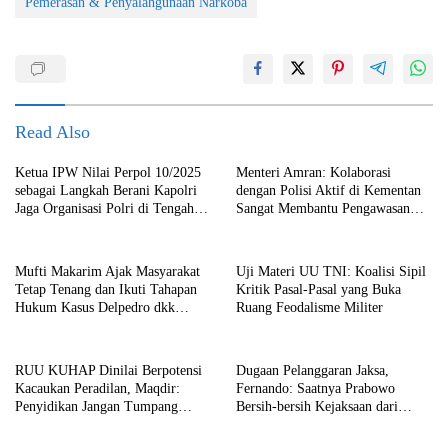
Pemerasan & Penyalahgunaan Narkoba
Read Also
Ketua IPW Nilai Perpol 10/2025
Menteri Amran: Kolaborasi
sebagai Langkah Berani Kapolri
dengan Polisi Aktif di Kementan
Jaga Organisasi Polri di Tengah
Sangat Membantu Pengawasan
Situasi VUCA
Terhadap Anggaran
Mufti Makarim Ajak Masyarakat
Uji Materi UU TNI: Koalisi Sipil
Tetap Tenang dan Ikuti Tahapan
Kritik Pasal-Pasal yang Buka
Hukum Kasus Delpedro dkk
Ruang Feodalisme Militer
Secara Objektif
RUU KUHAP Dinilai Berpotensi
Dugaan Pelanggaran Jaksa,
Kacaukan Peradilan, Maqdir:
Fernando: Saatnya Prabowo
Penyidikan Jangan Tumpang
Bersih-bersih Kejaksaan dari
Tindih
Praktik Korupsi!