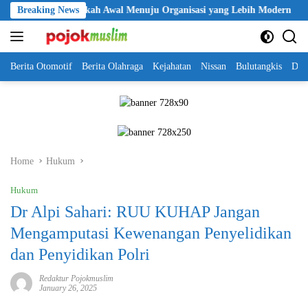
Skip
lri Jadi Langkah Awal Menuju Organisasi yang Lebih Modern
Breaking News
to
content
Berita Otomotif
Berita Olahraga
Kejahatan
Nissan
Bulutangkis
DKI
Home
Hukum
Hukum
Dr Alpi Sahari: RUU KUHAP Jangan
Mengamputasi Kewenangan Penyelidikan
dan Penyidikan Polri
Redaktur Pojokmuslim
January 26, 2025