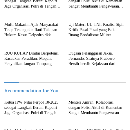
sebagai Langkah Berani Kapolri
dengan Polisi Aktif di Kementan
Jaga Organisasi Polri di Tengah
Sangat Membantu Pengawasan
Situasi VUCA
Terhadap Anggaran
Mufti Makarim Ajak Masyarakat
Uji Materi UU TNI: Koalisi Sipil
Tetap Tenang dan Ikuti Tahapan
Kritik Pasal-Pasal yang Buka
Hukum Kasus Delpedro dkk
Ruang Feodalisme Militer
Secara Objektif
RUU KUHAP Dinilai Berpotensi
Dugaan Pelanggaran Jaksa,
Kacaukan Peradilan, Maqdir:
Fernando: Saatnya Prabowo
Penyidikan Jangan Tumpang
Bersih-bersih Kejaksaan dari
Tindih
Praktik Korupsi!
Recommendation for You
Ketua IPW Nilai Perpol 10/2025
Menteri Amran: Kolaborasi
sebagai Langkah Berani Kapolri
dengan Polisi Aktif di Kementan
Jaga Organisasi Polri di Tengah
Sangat Membantu Pengawasan
Situasi VUCA
Terhadap Anggaran