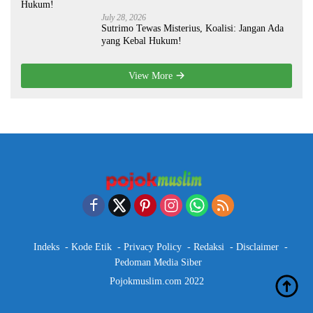
July 28, 2026
Sutrimo Tewas Misterius, Koalisi: Jangan Ada
yang Kebal Hukum!
View More
Indeks
Kode Etik
Privacy Policy
Redaksi
Disclaimer
Pedoman Media Siber
Pojokmuslim.com 2022