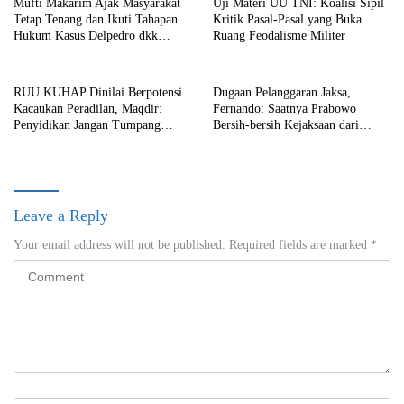
Mufti Makarim Ajak Masyarakat
Uji Materi UU TNI: Koalisi Sipil
Tetap Tenang dan Ikuti Tahapan
Kritik Pasal-Pasal yang Buka
Hukum Kasus Delpedro dkk
Ruang Feodalisme Militer
Secara Objektif
RUU KUHAP Dinilai Berpotensi
Dugaan Pelanggaran Jaksa,
Kacaukan Peradilan, Maqdir:
Fernando: Saatnya Prabowo
Penyidikan Jangan Tumpang
Bersih-bersih Kejaksaan dari
Tindih
Praktik Korupsi!
Leave a Reply
Your email address will not be published.
Required fields are marked
*