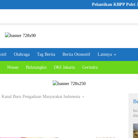
Pelantikan KBPP Polri Jadi Langk
otif
Olahraga
Tag Berita
Berita Otomotif
Lainnya
Nissan
Bulutangkis
DKI Jakarta
Gerindra
Kanal Baru Pengaduan Masyarakat Indonesia
Be
In
da