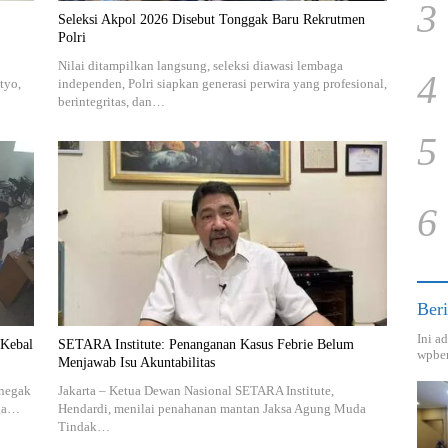
3
Seleksi Akpol 2026 Disebut Tonggak Baru Rekrutmen
Polri
Nilai ditampilkan langsung, seleksi diawasi lembaga
4
tyo,
independen, Polri siapkan generasi perwira yang profesional,
berintegritas, dan…
5
6
Beri
Ini a
 Kebal
SETARA Institute: Penanganan Kasus Febrie Belum
wpber
Menjawab Isu Akuntabilitas
enegak
Jakarta – Ketua Dewan Nasional SETARA Institute,
rga…
Hendardi, menilai penahanan mantan Jaksa Agung Muda
Tindak…