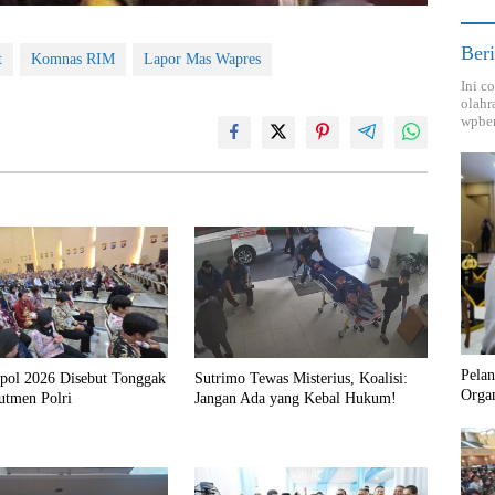
Beri
t
Komnas RIM
Lapor Mas Wapres
Ini c
olahr
wpber
Pela
kpol 2026 Disebut Tonggak
Sutrimo Tewas Misterius, Koalisi:
Orga
utmen Polri
Jangan Ada yang Kebal Hukum!