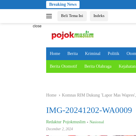
Skip
Breaking News
to
Beli Tema Ini
Indeks
content
close
Home
Berita
Kriminal
Politik
Otom
Berita Otomotif
Berita Olahraga
Kejahatan
Home
Komnas RIM Dukung 'Lapor Mas Wapres', 
IMG-20241202-WA0009
Redaktur Pojokmuslim
-
Nasional
December 2, 2024