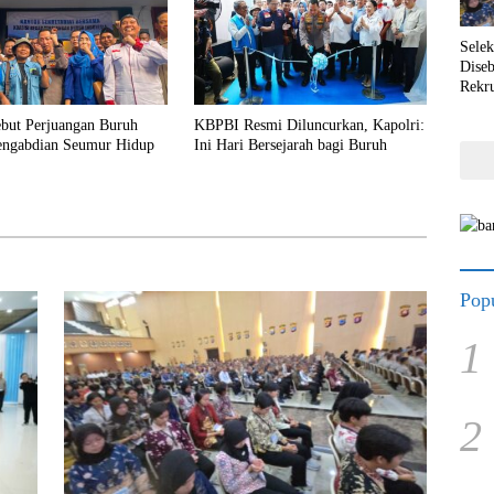
Selek
Dise
Rekr
ebut Perjuangan Buruh
KBPBI Resmi Diluncurkan, Kapolri:
engabdian Seumur Hidup
Ini Hari Bersejarah bagi Buruh
Popu
1
2