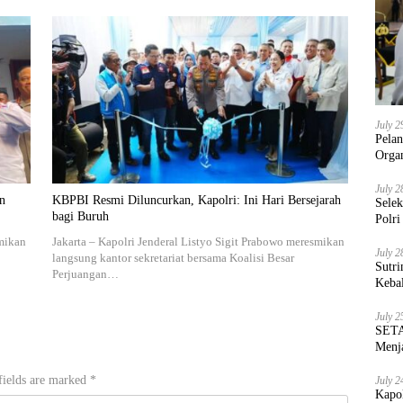
July 2
Pela
Orga
July 2
n
KBPBI Resmi Diluncurkan, Kapolri: Ini Hari Bersejarah
Sele
bagi Buruh
Polri
smikan
Jakarta – Kapolri Jenderal Listyo Sigit Prabowo meresmikan
July 2
langsung kantor sekretariat bersama Koalisi Besar
Sutri
Perjuangan…
Keba
July 2
SETA
Menja
fields are marked
*
July 2
Kapo