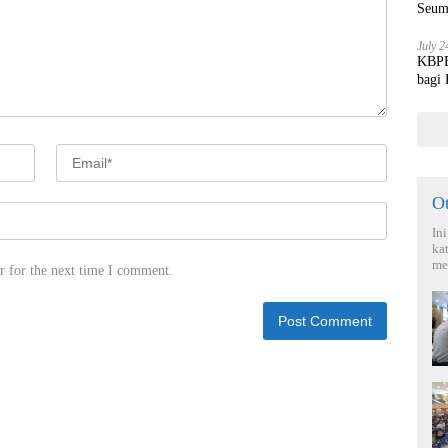
Seum
July 2
KBPBI
bagi
O
In
ka
me
r for the next time I comment.