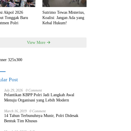
si Akpol 2026
Sutrimo Tewas Misterius,
but Tonggak Baru
Koalisi: Jangan Ada yang
utmen Polri
Kebal Hukum!
View More
lar Post
July 29, 2026
0 Comment
Pelantikan KBPP Polri Jadi Langkah Awal
Menuju Organisasi yang Lebih Modern
March 16, 2019
0 Comment
14 Tahun Terbunuhnya Munir, Polri Didesak
Bentuk Tim Khusus