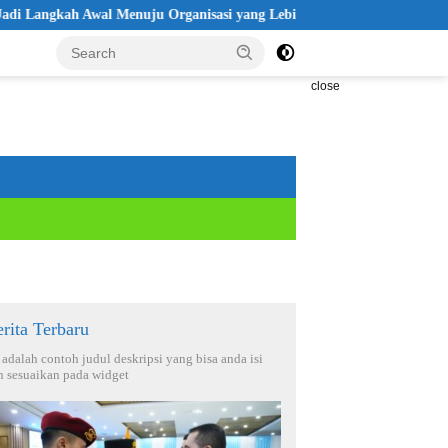
ah Awal Menuju Organisasi yang Lebih Modern
Seleksi Akpol 
close
rita Terbaru
i adalah contoh judul deskripsi yang bisa anda isi
n sesuaikan pada widget