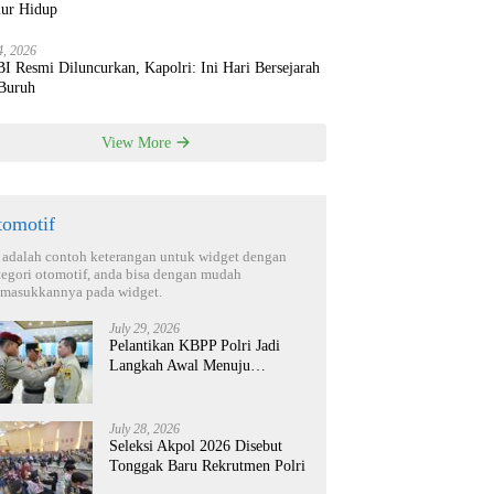
ur Hidup
4, 2026
 Resmi Diluncurkan, Kapolri: Ini Hari Bersejarah
 Buruh
View More
tomotif
i adalah contoh keterangan untuk widget dengan
tegori otomotif, anda bisa dengan mudah
masukkannya pada widget.
July 29, 2026
Pelantikan KBPP Polri Jadi
Langkah Awal Menuju
Organisasi yang Lebih Modern
July 28, 2026
Seleksi Akpol 2026 Disebut
Tonggak Baru Rekrutmen Polri