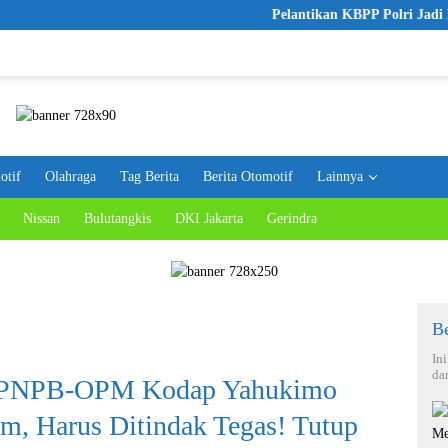
Pelantikan KBPP Polri Jadi Langkah A
otif
Olahraga
Tag Berita
Berita Otomotif
Lainnya
Nissan
Bulutangkis
DKI Jakarta
Gerindra
Be
In
da
l TPNPB-OPM Kodap Yahukimo
m, Harus Ditindak Tegas! Tutup