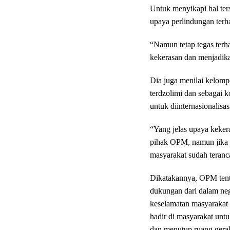
Untuk menyikapi hal ter
upaya perlindungan terh
“Namun tetap tegas te
kekerasan dan menjadika
Dia juga menilai kelom
terdzolimi dan sebagai
untuk diinternasionalisas
“Yang jelas upaya keker
pihak OPM, namun jika u
masyarakat sudah teranc
Dikatakannya, OPM tent
dukungan dari dalam nege
keselamatan masyarakat 
hadir di masyarakat unt
dan menutup ruang ger