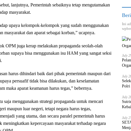
sebut, lanjutnya, Pemerintah sebaiknya tetap mengutamakan
adap masyarakat.
Beri
Ini a
rhadap upaya kelompok-kelompok yang sudah menggunakan
wpber
n masyarakat dan aparat sebagai korban,” ucapnya.
pok OPM juga kerap melakukan propaganda seolah-olah
 korban supaya bisa menggunakan isu HAM yang sangat seksi
July 2
Pela
i.
Orga
asan harus dihindari baik dari pihak pemerintah maupun dari
July 2
paya persuafif tidak bisa dilakukan, dan keselamatan
Sele
Polri
am maka aparat keamanan harus tegas,” bebernya.
July 2
u saja menggunakan strategi propaganda untuk mencari
Sutri
Keba
ri maupun luar negeri, tetapi negara harus tegas,
menjadi yang utama, dan secara paralel pemerintah harus
July 2
SETA
uk meningkatkan kepercayaan masyarakat terhadap negara
Menja
ak OPM.