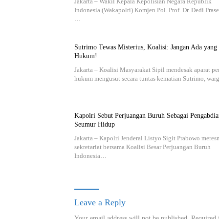
Jakarta – Wakil Kepala Kepolisian Negara Republik
Indonesia (Wakapolri) Komjen Pol. Prof. Dr. Dedi Prase
…
Sutrimo Tewas Misterius, Koalisi: Jangan Ada yang
Hukum!
Jakarta – Koalisi Masyarakat Sipil mendesak aparat p
hukum mengusut secara tuntas kematian Sutrimo, wa
Kapolri Sebut Perjuangan Buruh Sebagai Pengabdia
Seumur Hidup
Jakarta – Kapolri Jenderal Listyo Sigit Prabowo mere
sekretariat bersama Koalisi Besar Perjuangan Buruh
Indonesia…
Leave a Reply
Your email address will not be published.
Required 