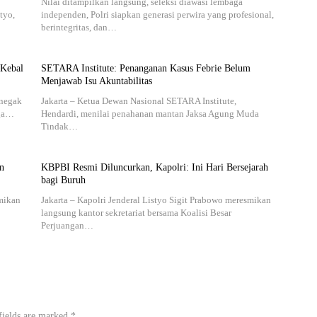
Nilai ditampilkan langsung, seleksi diawasi lembaga
tyo,
independen, Polri siapkan generasi perwira yang profesional,
berintegritas, dan…
 Kebal
SETARA Institute: Penanganan Kasus Febrie Belum
Menjawab Isu Akuntabilitas
enegak
Jakarta – Ketua Dewan Nasional SETARA Institute,
rga…
Hendardi, menilai penahanan mantan Jaksa Agung Muda
Tindak…
n
KBPBI Resmi Diluncurkan, Kapolri: Ini Hari Bersejarah
bagi Buruh
smikan
Jakarta – Kapolri Jenderal Listyo Sigit Prabowo meresmikan
langsung kantor sekretariat bersama Koalisi Besar
Perjuangan…
fields are marked
*