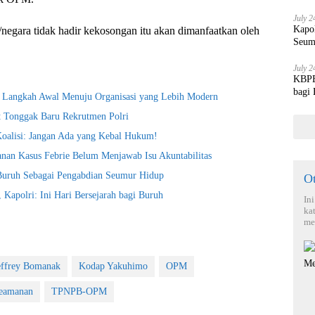
July 2
Kapo
/negara tidak hadir kekosongan itu akan dimanfaatkan oleh
Seum
July 2
KBPBI
bagi
i Langkah Awal Menuju Organisasi yang Lebih Modern
t Tonggak Baru Rekrutmen Polri
Koalisi: Jangan Ada yang Kebal Hukum!
nan Kasus Febrie Belum Menjawab Isu Akuntabilitas
 Buruh Sebagai Pengabdian Seumur Hidup
O
Kapolri: Ini Hari Bersejarah bagi Buruh
In
ka
me
effrey Bomanak
Kodap Yakuhimo
OPM
Keamanan
TPNPB-OPM