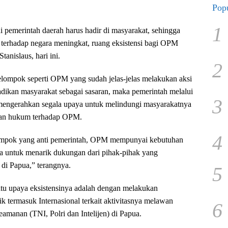
Popu
1
i pemerintah daerah harus hadir di masyarakat, sehingga
terhadap negara meningkat, ruang eksistensi bagi OPM
tanislaus, hari ini.
2
elompok seperti OPM yang sudah jelas-jelas melakukan aksi
adikan masyarakat sebagai sasaran, maka pemerintah melalui
3
mengerahkan segala upaya untuk melindungi masyarakatnya
an hukum terhadap OPM.
4
lompok yang anti pemerintah, OPM mempunyai kebutuhan
ama untuk menarik dukungan dari pihak-pihak yang
di Papua,” terangnya.
5
atu upaya eksistensinya adalah dengan melakukan
k termasuk Internasional terkait aktivitasnya melawan
6
eamanan (TNI, Polri dan Intelijen) di Papua.