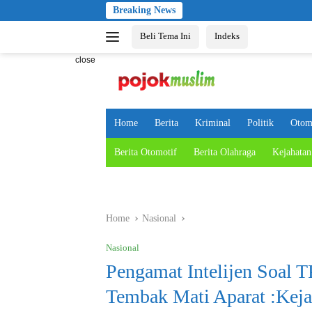
Skip
Breaking News
to
Beli Tema Ini
Indeks
content
close
Home
Berita
Kriminal
Politik
Otom
Berita Otomotif
Berita Olahraga
Kejahatan
Home
Nasional
Nasional
Pengamat Intelijen Soa
Tembak Mati Aparat :Keja