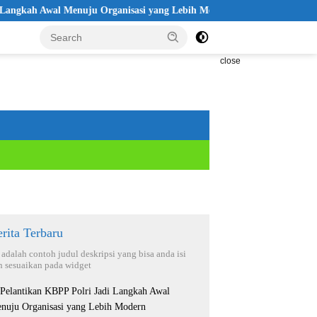
wal Menuju Organisasi yang Lebih Modern
Seleksi Akpol 2026 
close
rita Terbaru
i adalah contoh judul deskripsi yang bisa anda isi
n sesuaikan pada widget