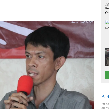
Jul
Pe
Or
Beri
Ini c
olahr