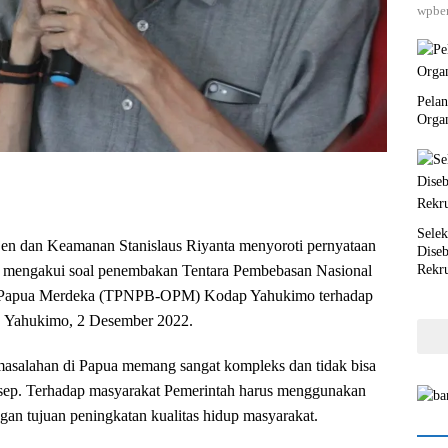
wpber
Pela
Orga
Selek
jen dan Keamanan Stanislaus Riyanta menyoroti pernyataan
Dise
Rekr
 mengakui soal penembakan Tentara Pembebasan Nasional
i Papua Merdeka (TPNPB-OPM) Kodap Yahukimo terhadap
. Yahukimo, 2 Desember 2022.
masalahan di Papua memang sangat kompleks dan tidak bisa
esep. Terhadap masyarakat Pemerintah harus menggunakan
an tujuan peningkatan kualitas hidup masyarakat.