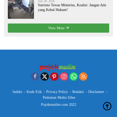
July 28, 2026
Sutrimo Tewas Misterius, Koalisi: Jangan Ada
yang Kebal Hukum!
View More
Indeks
Kode Etik
Privacy Policy
Redaksi
Disclaimer
Pedoman Media Siber
Pojokmuslim.com 2022