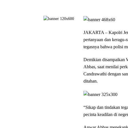
JAKARTA – Kapolri Jend
pertanyaan dan keragu-r
tegasnya bahwa polisi m
Demikian disampaikan 
Abbas, saat menilai per
Candrawathi dengan sanga
ditahan.
“Sikap dan tindakan tegas
pecinta keadilan di nege
Anwar Abbas menekankan,