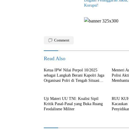
Dugaan Pelanggaran Jaksa, 
Korupsi!
Comment
Read Also
Ketua IPW Nilai Perpol 10/2025
Menteri A
sebagai Langkah Berani Kapolri Jaga
Polisi Akt
Organisasi Polri di Tengah Situasi
Membantu
VUCA
Anggaran
Uji Materi UU TNI: Koalisi Sipil
RUU KUHAP
Kritik Pasal-Pasal yang Buka Ruang
Kacaukan 
Feodalisme Militer
Penyidika