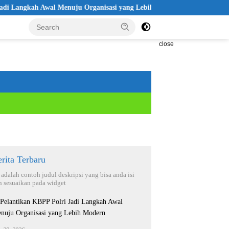
angkah Awal Menuju Organisasi yang Lebih Modern
Seleksi Ak
close
rita Terbaru
i adalah contoh judul deskripsi yang bisa anda isi
n sesuaikan pada widget