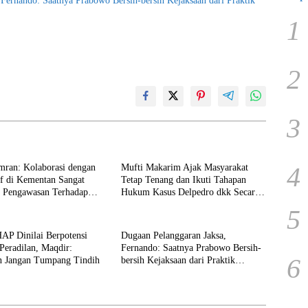
Fernando: Saatnya Prabowo Bersih-bersih Kejaksaan dari Praktik
1
2
3
4
mran: Kolaborasi dengan
Mufti Makarim Ajak Masyarakat
if di Kementan Sangat
Tetap Tenang dan Ikuti Tahapan
 Pengawasan Terhadap
Hukum Kasus Delpedro dkk Secara
Objektif
5
 Dinilai Berpotensi
Dugaan Pelanggaran Jaksa,
Peradilan, Maqdir:
Fernando: Saatnya Prabowo Bersih-
6
n Jangan Tumpang Tindih
bersih Kejaksaan dari Praktik
Korupsi!