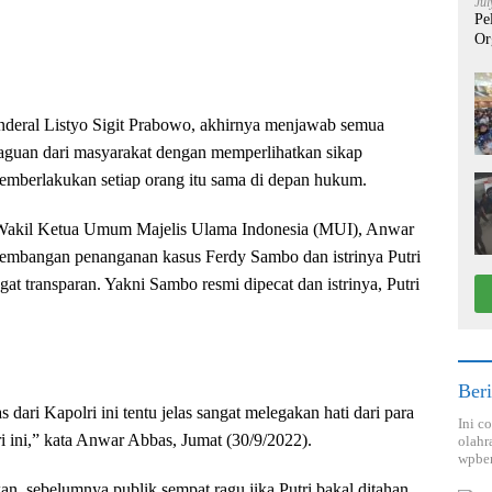
Jul
Pe
Or
eral Listyo Sigit Prabowo, akhirnya menjawab semua
aguan dari masyarakat dengan memperlihatkan sikap
emberlakukan setiap orang itu sama di depan hukum.
Wakil Ketua Umum Majelis Ulama Indonesia (MUI), Anwar
kembangan penanganan kasus Ferdy Sambo dan istrinya Putri
t transparan. Yakni Sambo resmi dipecat dan istrinya, Putri
Beri
 dari Kapolri ini tentu jelas sangat melegakan hati dari para
Ini c
ri ini,” kata Anwar Abbas, Jumat (30/9/2022).
olahr
wpber
 sebelumnya publik sempat ragu jika Putri bakal ditahan,