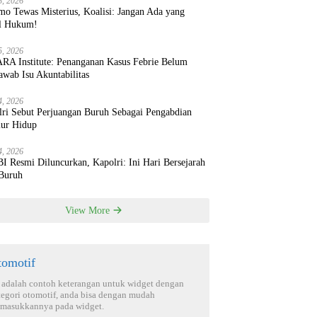
8, 2026
mo Tewas Misterius, Koalisi: Jangan Ada yang
l Hukum!
5, 2026
RA Institute: Penanganan Kasus Febrie Belum
wab Isu Akuntabilitas
4, 2026
lri Sebut Perjuangan Buruh Sebagai Pengabdian
ur Hidup
4, 2026
 Resmi Diluncurkan, Kapolri: Ini Hari Bersejarah
 Buruh
View More
tomotif
i adalah contoh keterangan untuk widget dengan
tegori otomotif, anda bisa dengan mudah
masukkannya pada widget.