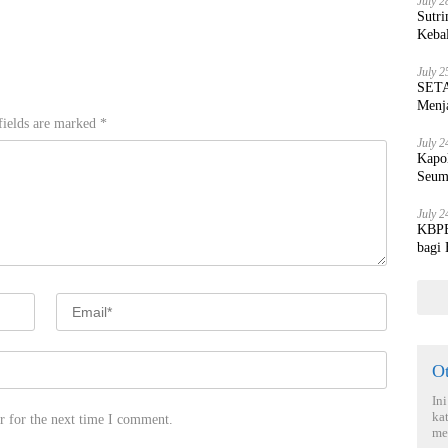
July 2
Sutri
Keba
July 2
SETA
Menja
fields are marked
*
July 2
Kapo
Seum
July 2
KBPBI
bagi
O
In
ka
r for the next time I comment.
me