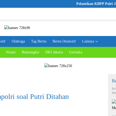
Pelantikan KBPP Polri Jadi L
otif
Olahraga
Tag Berita
Berita Otomotif
Lainnya
Nissan
Bulutangkis
DKI Jakarta
Gerindra
Be
In
da
olri soal Putri Ditahan