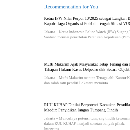
Recommendation for You
Ketua IPW Nilai Perpol 10/2025 sebagai Langkah B
Kapolri Jaga Organisasi Polri di Tengah Situasi V
Jakarta – Ketua Indonesia Police Watch (IPW) Sugeng
Santoso menilai penerbitan Peraturan Kepolisian (Per
Mufti Makarim Ajak Masyarakat Tetap Tenang dan I
Tahapan Hukum Kasus Delpedro dkk Secara Objekt
Jakarta – Mufti Makarim mantan Tenaga ahli Kantor 
dan salah satu pendiri Lokataru meminta…
RUU KUHAP Dinilai Berpotensi Kacaukan Peradila
Maqdir: Penyidikan Jangan Tumpang Tindih
Jakarta – Munculnya potensi tumpang tindih kewena
dalam RUU KUHAP menjadi sorotan banyak pihak.
Integritas…