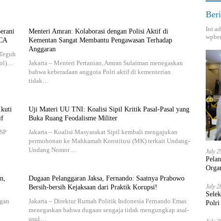
Beri
Ini a
erani
Menteri Amran: Kolaborasi dengan Polisi Aktif di
wpber
UCA
Kementan Sangat Membantu Pengawasan Terhadap
Anggaran
 Teguh
pol)…
Jakarta – Menteri Pertanian, Amran Sulaiman menegaskan
bahwa keberadaan anggota Polri aktif di kementerian
tidak…
kuti
Uji Materi UU TNI: Koalisi Sipil Kritik Pasal-Pasal yang
if
Buka Ruang Feodalisme Militer
KSP
Jakarta – Koalisi Masyarakat Sipil kembali mengajukan
permohonan ke Mahkamah Konstitusi (MK) terkait Undang-
Undang Nomor…
July 2
Pela
Orga
n,
Dugaan Pelanggaran Jaksa, Fernando: Saatnya Prabowo
July 2
Bersih-bersih Kejaksaan dari Praktik Korupsi!
Sele
ngan
Jakarta – Direktur Rumah Politik Indonesia Fernando Emas
Polri
menegaskan bahwa dugaan sengaja tidak mengungkap asal-
usul…