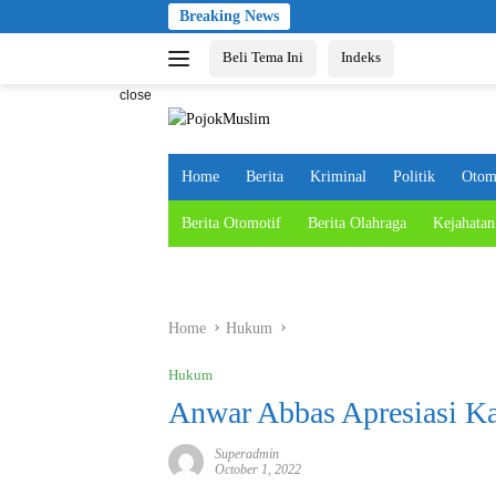
Skip
Breaking News
to
Beli Tema Ini
Indeks
content
close
Home
Berita
Kriminal
Politik
Otom
Berita Otomotif
Berita Olahraga
Kejahatan
Home
Hukum
Hukum
Anwar Abbas Apresiasi Kap
Superadmin
October 1, 2022