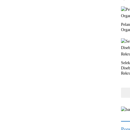
Pela
Orga
Selek
Dise
Rekr
Popu