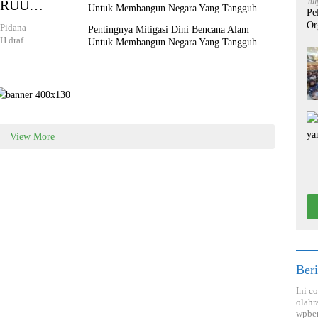
Jul
m RUU
Pe
Or
Pidana
Pentingnya Mitigasi Dini Bencana Alam
H draf
Untuk Membangun Negara Yang Tangguh
View More
Beri
Ini c
olahr
wpber