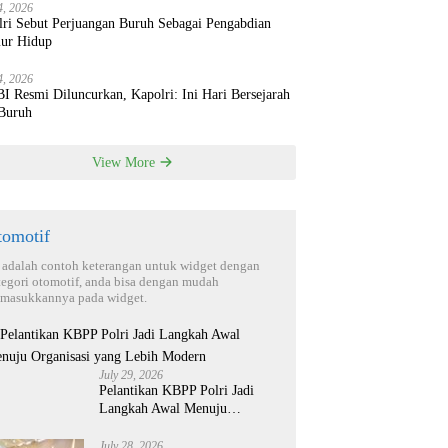
4, 2026
lri Sebut Perjuangan Buruh Sebagai Pengabdian
ur Hidup
4, 2026
 Resmi Diluncurkan, Kapolri: Ini Hari Bersejarah
 Buruh
View More
tomotif
i adalah contoh keterangan untuk widget dengan
tegori otomotif, anda bisa dengan mudah
masukkannya pada widget.
July 29, 2026
Pelantikan KBPP Polri Jadi
Langkah Awal Menuju
Organisasi yang Lebih Modern
July 28, 2026