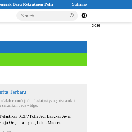
aru Rekrutmen Polri
Sutrimo Tewas Misterius, Koalisi: Janga
close
rita Terbaru
i adalah contoh judul deskripsi yang bisa anda isi
n sesuaikan pada widget