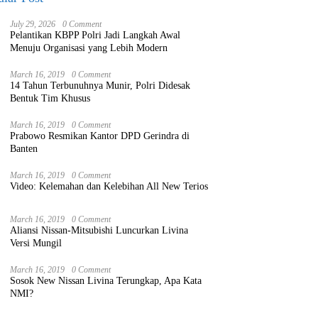
July 29, 2026
0 Comment
Pelantikan KBPP Polri Jadi Langkah Awal
Menuju Organisasi yang Lebih Modern
March 16, 2019
0 Comment
14 Tahun Terbunuhnya Munir, Polri Didesak
Bentuk Tim Khusus
March 16, 2019
0 Comment
Prabowo Resmikan Kantor DPD Gerindra di
Banten
March 16, 2019
0 Comment
Video: Kelemahan dan Kelebihan All New Terios
March 16, 2019
0 Comment
Aliansi Nissan-Mitsubishi Luncurkan Livina
Versi Mungil
March 16, 2019
0 Comment
Sosok New Nissan Livina Terungkap, Apa Kata
NMI?