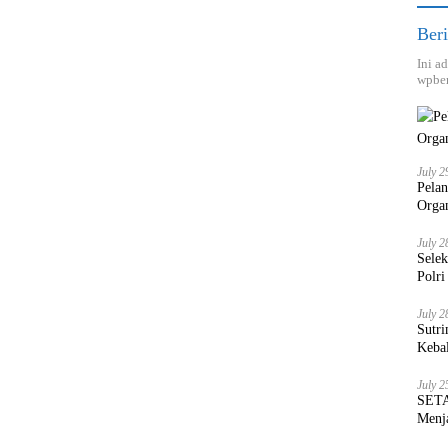
Beri
Ini a
wpber
July 2
Pela
Orga
July 2
Sele
Polri
July 2
Sutri
Keba
July 2
SETA
Menja