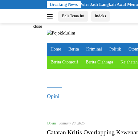
Skip
Pelantikan KBPP Polri Jadi Langkah Awal Menuju Organi
Breaking News
to
Beli Tema Ini
Indeks
content
close
Home
Berita
Kriminal
Politik
Otom
Berita Otomotif
Berita Olahraga
Kejahatan
Opini
Opini
January 28, 2025
Catatan Kritis Overlapping Kewena