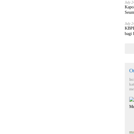
July 2
Kapo
Seum
July 2
KBPBI
bagi
O
In
ka
me