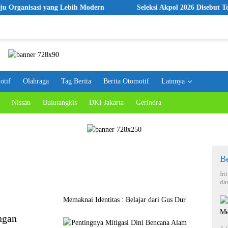
sasi yang Lebih Modern
Seleksi Akpol 2026 Disebut Tonggak B
otif
Olahraga
Tag Berita
Berita Otomotif
Lainnya
Nissan
Bulutangkis
DKI Jakarta
Gerindra
Be
In
da
Memaknai Identitas : Belajar dari Gus Dur
ngan