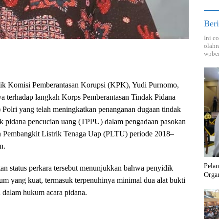
Beri
Ini c
olahr
wpber
dik Komisi Pemberantasan Korupsi (KPK), Yudi Purnomo,
 terhadap langkah Korps Pemberantasan Tindak Pidana
) Polri yang telah meningkatkan penanganan dugaan tindak
dak pidana pencucian uang (TPPU) dalam pengadaan pasokan
ah Pembangkit Listrik Tenaga Uap (PLTU) periode 2018–
n.
Pela
an status perkara tersebut menunjukkan bahwa penyidik
Orga
kum yang kuat, termasuk terpenuhinya minimal dua alat bukti
n dalam hukum acara pidana.