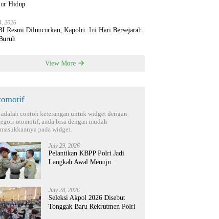
ur Hidup
4, 2026
 Resmi Diluncurkan, Kapolri: Ini Hari Bersejarah
 Buruh
View More
tomotif
i adalah contoh keterangan untuk widget dengan
tegori otomotif, anda bisa dengan mudah
masukkannya pada widget.
July 29, 2026
Pelantikan KBPP Polri Jadi
Langkah Awal Menuju
Organisasi yang Lebih Modern
July 28, 2026
Seleksi Akpol 2026 Disebut
Tonggak Baru Rekrutmen Polri