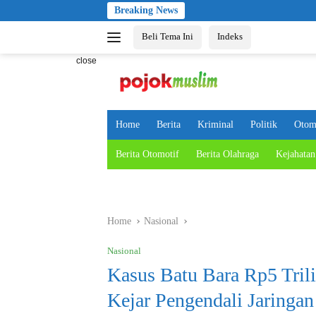
Skip
Breaking News
to
Beli Tema Ini
Indeks
content
close
Home
Berita
Kriminal
Politik
Otom
Berita Otomotif
Berita Olahraga
Kejahatan
Home
Nasional
Nasional
Kasus Batu Bara Rp5 Tril
Kejar Pengendali Jaringan