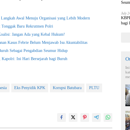
Seum
July 2
KBPBI
i Langkah Awal Menuju Organisasi yang Lebih Modern
bagi
t Tonggak Baru Rekrutmen Polri
Koalisi: Jangan Ada yang Kebal Hukum!
nan Kasus Febrie Belum Menjawab Isu Akuntabilitas
 Buruh Sebagai Pengabdian Seumur Hidup
O
Kapolri: Ini Hari Bersejarah bagi Buruh
In
ka
me
esia
Eks Penyidik KPK
Korupsi Batubara
PLTU