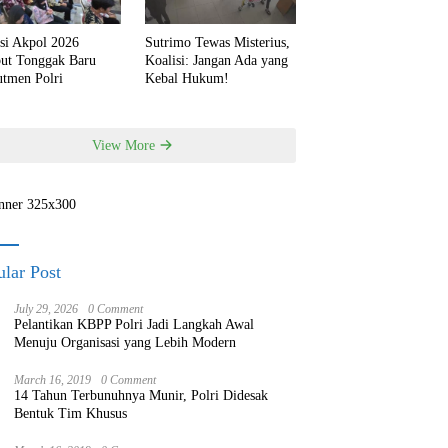
si Akpol 2026
Sutrimo Tewas Misterius,
but Tonggak Baru
Koalisi: Jangan Ada yang
utmen Polri
Kebal Hukum!
View More
lar Post
July 29, 2026
0 Comment
Pelantikan KBPP Polri Jadi Langkah Awal
Menuju Organisasi yang Lebih Modern
March 16, 2019
0 Comment
14 Tahun Terbunuhnya Munir, Polri Didesak
Bentuk Tim Khusus