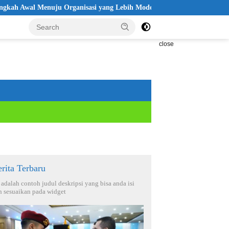
nuju Organisasi yang Lebih Modern
Seleksi Akpol 2026 Disebu
close
rita Terbaru
i adalah contoh judul deskripsi yang bisa anda isi
n sesuaikan pada widget