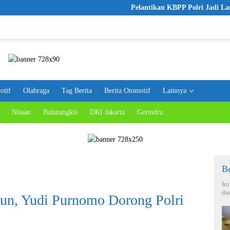
Pelantikan KBPP Polri Jadi Langkah Awal Me
otif
Olahraga
Tag Berita
Berita Otomotif
Lainnya
Nissan
Bulutangkis
DKI Jakarta
Gerindra
Be
In
da
iun, Yudi Purnomo Dorong Polri