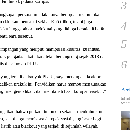
 dari tindak pidana korupsi.
3
ngkapan perkara ini tidak hanya bertujuan memulihkan
erkirakan mencapai sekitar Rp5 triliun, tetapi juga
4
aku hingga aktor intelektual yang diduga berada di balik
batu bara tersebut.
5
impangan yang meliputi manipulasi kualitas, kuantitas,
rak pengadaan batu bara telah berlangsung sejak 2018 dan
6
atis di sejumlah PLTU.
 yang terjadi di banyak PLTU, saya menduga ada aktor
dalikan praktik ini. Penyidikan harus mampu mengungkap
Beri
ng, mengendalikan, dan menikmati hasil korupsi tersebut,”
Ini a
wpber
ingatkan bahwa perkara ini bukan sekadar menimbulkan
a, tetapi juga membawa dampak sosial yang besar bagi
strik atau blackout yang terjadi di sejumlah wilayah,