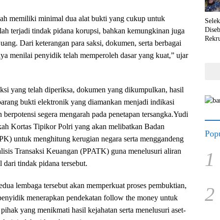
dah memiliki minimal dua alat bukti yang cukup untuk
Selek
Dise
h terjadi tindak pidana korupsi, bahkan kemungkinan juga
Rekr
uang. Dari keterangan para saksi, dokumen, serta berbagai
ya menilai penyidik telah memperoleh dasar yang kuat,” ujar
aksi yang telah diperiksa, dokumen yang dikumpulkan, hasil
arang bukti elektronik yang diamankan menjadi indikasi
 berpotensi segera mengarah pada penetapan tersangka.Yudi
kah Kortas Tipikor Polri yang akan melibatkan Badan
Popu
K) untuk menghitung kerugian negara serta menggandeng
lisis Transaksi Keuangan (PPATK) guna menelusuri aliran
1
 dari tindak pidana tersebut.
kedua lembaga tersebut akan memperkuat proses pembuktian,
2
enyidik menerapkan pendekatan follow the money untuk
 pihak yang menikmati hasil kejahatan serta menelusuri aset-