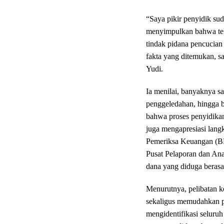
“Saya pikir penyidik su
menyimpulkan bahwa tela
tindak pidana pencucian 
fakta yang ditemukan, sa
Yudi.
Ia menilai, banyaknya s
penggeledahan, hingga b
bahwa proses penyidikan
juga mengapresiasi lang
Pemeriksa Keuangan (BP
Pusat Pelaporan dan Ana
dana yang diduga berasal
Menurutnya, pelibatan 
sekaligus memudahkan p
mengidentifikasi seluruh