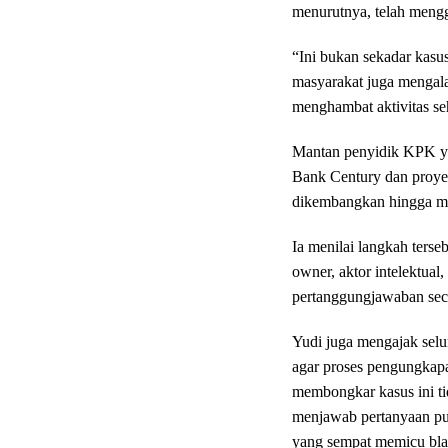
menurutnya, telah mengg
“Ini bukan sekadar kasu
masyarakat juga mengala
menghambat aktivitas seh
Mantan penyidik KPK yan
Bank Century dan proyek
dikembangkan hingga me
Ia menilai langkah terse
owner, aktor intelektual
pertanggungjawaban se
Yudi juga mengajak selur
agar proses pengungkapa
membongkar kasus ini ti
menjawab pertanyaan pub
yang sempat memicu blac