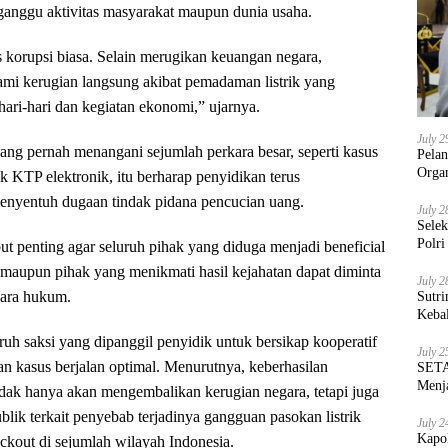
anggu aktivitas masyarakat maupun dunia usaha.
s korupsi biasa. Selain merugikan keuangan negara,
mi kerugian langsung akibat pemadaman listrik yang
ari-hari dan kegiatan ekonomi,” ujarnya.
July 2
g pernah menangani sejumlah perkara besar, seperti kasus
Pela
Orga
 KTP elektronik, itu berharap penyidikan terus
nyentuh dugaan tindak pidana pencucian uang.
July 2
Sele
Polri
but penting agar seluruh pihak yang diduga menjadi beneficial
, maupun pihak yang menikmati hasil kejahatan dapat diminta
July 2
cara hukum.
Sutri
Keba
uh saksi yang dipanggil penyidik untuk bersikap kooperatif
July 2
n kasus berjalan optimal. Menurutnya, keberhasilan
SETA
Menja
dak hanya akan mengembalikan kerugian negara, tetapi juga
lik terkait penyebab terjadinya gangguan pasokan listrik
July 2
Kapo
kout di sejumlah wilayah Indonesia.