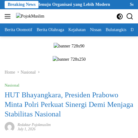
Skip
Langkah Awal Menuju Organisasi yang Lebih Modern
Breaking News
Seleksi A
to
content
Berita Otomotif
Berita Olahraga
Kejahatan
Nissan
Bulutangkis
DKI
Home
Nasional
Nasional
HUT Bhayangkara, Presiden Prabowo
Minta Polri Perkuat Sinergi Demi Menjaga
Stabilitas Nasional
Redaktur Pojokmuslim
July 1, 2026