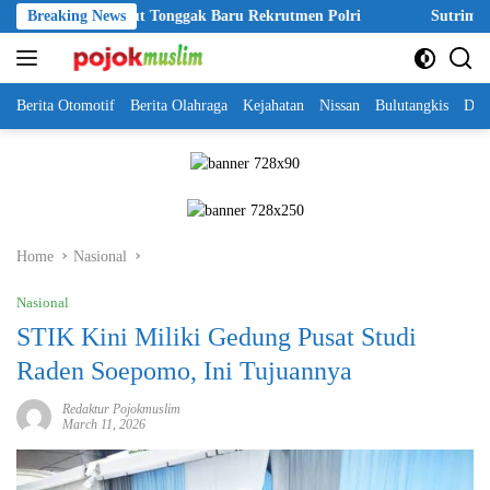
Skip
026 Disebut Tonggak Baru Rekrutmen Polri
Breaking News
Sutrimo Tewas Miste
to
content
Berita Otomotif
Berita Olahraga
Kejahatan
Nissan
Bulutangkis
DKI
Home
Nasional
Nasional
STIK Kini Miliki Gedung Pusat Studi
Raden Soepomo, Ini Tujuannya
Redaktur Pojokmuslim
March 11, 2026