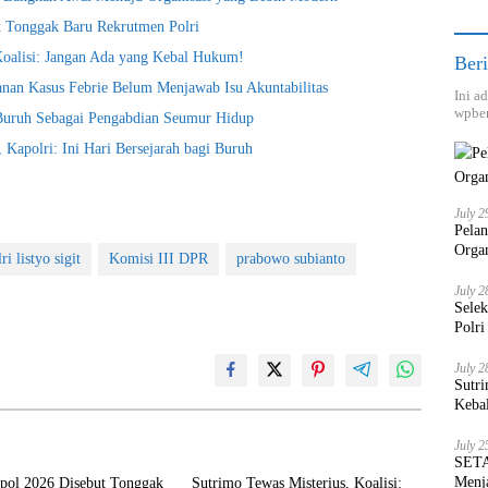
t Tonggak Baru Rekrutmen Polri
Koalisi: Jangan Ada yang Kebal Hukum!
Beri
nan Kasus Febrie Belum Menjawab Isu Akuntabilitas
Ini a
wpber
 Buruh Sebagai Pengabdian Seumur Hidup
Kapolri: Ini Hari Bersejarah bagi Buruh
July 2
Pela
Orga
ri listyo sigit
Komisi III DPR
prabowo subianto
July 2
Sele
Polri
July 2
Sutri
Keba
July 2
SETA
Menja
kpol 2026 Disebut Tonggak
Sutrimo Tewas Misterius, Koalisi: