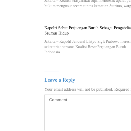
Jakarta – Koalisi Masyarakat Sipil mendesak aparat p
hukum mengusut secara tuntas kematian Sutrimo, wa
Kapolri Sebut Perjuangan Buruh Sebagai Pengabdia
Seumur Hidup
Jakarta – Kapolri Jenderal Listyo Sigit Prabowo mere
sekretariat bersama Koalisi Besar Perjuangan Buruh
Indonesia…
Leave a Reply
Your email address will not be published.
Required 