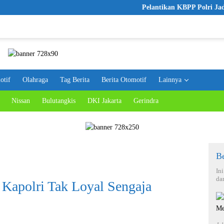
Pelantikan KBPP Polri Jadi Lang
otif
Olahraga
Tag Berita
Berita Otomotif
Lainnya
Nissan
Bulutangkis
DKI Jakarta
Gerindra
Be
In
da
Kapolri Tak Loyal Sengaja