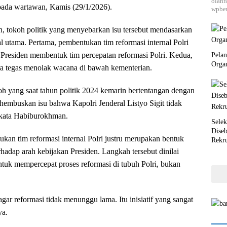
olahr
ada wartawan, Kamis (29/1/2026).
wpber
 tokoh politik yang menyebarkan isu tersebut mendasarkan
l utama. Pertama, pembentukan tim reformasi internal Polri
Presiden membentuk tim percepatan reformasi Polri. Kedua,
Pela
Orga
ra tegas menolak wacana di bawah kementerian.
oh yang saat tahun politik 2024 kemarin bertentangan dengan
embuskan isu bahwa Kapolri Jenderal Listyo Sigit tidak
 kata Habiburokhman.
Selek
Dise
kan tim reformasi internal Polri justru merupakan bentuk
Rekr
rhadap arah kebijakan Presiden. Langkah tersebut dinilai
f untuk mempercepat proses reformasi di tubuh Polri, bukan
gar reformasi tidak menunggu lama. Itu inisiatif yang sangat
ya.