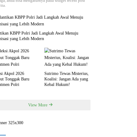
aga, anda bisa mengaturnya pada widget recent post
ita.
ntikan KBPP Polri Jadi Langkah Awal Menuju
nisasi yang Lebih Modern
si Akpol 2026
Sutrimo Tewas Misterius,
but Tonggak Baru
Koalisi: Jangan Ada yang
utmen Polri
Kebal Hukum!
View More