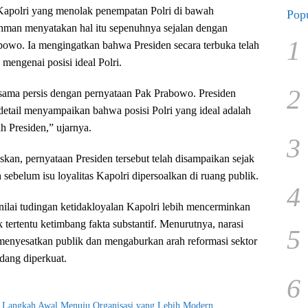
 Kapolri yang menolak penempatan Polri di bawah
Popu
hman menyatakan hal itu sepenuhnya sejalan dengan
1
owo. Ia mengingatkan bahwa Presiden secara terbuka telah
engenai posisi ideal Polri.
2
 sama persis dengan pernyataan Pak Prabowo. Presiden
 detail menyampaikan bahwa posisi Polri yang ideal adalah
h Presiden,” ujarnya.
3
n, pernyataan Presiden tersebut telah disampaikan sejak
sebelum isu loyalitas Kapolri dipersoalkan di ruang publik.
4
ilai tudingan ketidakloyalan Kapolri lebih mencerminkan
k tertentu ketimbang fakta substantif. Menurutnya, narasi
5
menyesatkan publik dan mengaburkan arah reformasi sektor
dang diperkuat.
6
i Langkah Awal Menuju Organisasi yang Lebih Modern