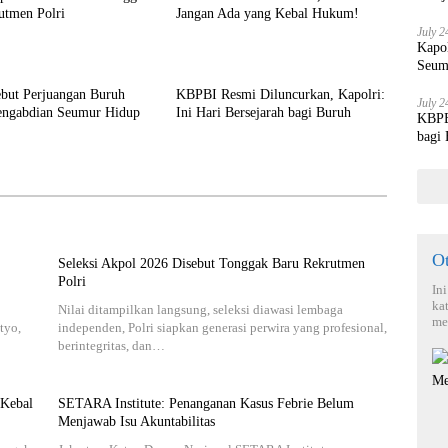
utmen Polri
Jangan Ada yang Kebal Hukum!
July 2
Kapo
Seum
ebut Perjuangan Buruh
KBPBI Resmi Diluncurkan, Kapolri:
July 2
engabdian Seumur Hidup
Ini Hari Bersejarah bagi Buruh
KBPBI
bagi
O
Seleksi Akpol 2026 Disebut Tonggak Baru Rekrutmen
Polri
In
ka
Nilai ditampilkan langsung, seleksi diawasi lembaga
me
tyo,
independen, Polri siapkan generasi perwira yang profesional,
berintegritas, dan…
 Kebal
SETARA Institute: Penanganan Kasus Febrie Belum
Menjawab Isu Akuntabilitas