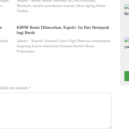
enegak
Jakarta – Ketua Dewan Nasional SETARA Institute,
rga…
Hendardi, menilai penahanan mantan Jaksa Agung Muda
Tindak…
n
KBPBI Resmi Diluncurkan, Kapolri: Ini Hari Bersejarah
bagi Buruh
smikan
Jakarta – Kapolri Jenderal Listyo Sigit Prabowo meresmikan
langsung kantor sekretariat bersama Koalisi Besar
Perjuangan…
fields are marked
*