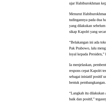
ujar Habiburokhman kep
Menurut Habiburokhman,
tudingannya pada dua ha
yang dilakukan sebelum 
sikap Kapolri yang seca
“Belakangan ini ada tok
Pak Prabowo, lalu mengh
loyal kepada Presiden,”
Ia menjelaskan, pembentu
respons cepat Kapolri te
sebagai inisiatif positi
bentuk pembangkangan.
“Langkah itu dilakukan a
baik dan positif,” tegasn