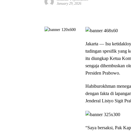
January 29, 2026
Jakarta — Isu ketidakloy
tudingan spesifik yang k
itu diungkap Ketua Komi
sengaja dihembuskan ol
Presiden Prabowo.
Habiburokhman menegaska
dengan fakta di lapanga
Jenderal Listyo Sigit P
“Saya bersaksi, Pak Kap