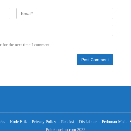
r for the next time I comment.
eks
Kode Etik
Privacy Policy
Redaksi
Disclaimer
Pedoman Media S
Pojokmuslim.com 2022