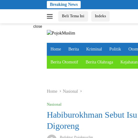
Skip
Breaking News
to
Beli Tema Ini
Indeks
content
close
Home
Berita
Kriminal
Politik
Otom
Berita Otomotif
Berita Olahraga
Kejahatan
Home
Nasional
Nasional
Habiburokhman Sebut Isu 
Digoreng
Redaktur Pojokmuslim