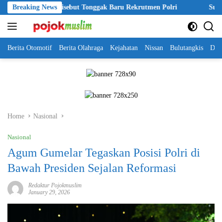
Skip
Akpol 2026 Disebut Tonggak Baru Rekrutmen Polri
Breaking News
Sutrimo Tewa
to
content
Berita Otomotif
Berita Olahraga
Kejahatan
Nissan
Bulutangkis
DKI
Home
Nasional
Nasional
Agum Gumelar Tegaskan Posisi Polri di
Bawah Presiden Sejalan Reformasi
Redaktur Pojokmuslim
January 29, 2026