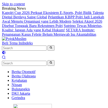
Skip to content
Breaking News
Kapolri Cup 2026 Perkuat Ekosistem E-Sports, Polri Bidik Talenta
Digital Berdaya Saing Global
Pelantikan KBPP Polri Jadi Langkah
Awal Menuju Organisasi yang Lebih Modern
Seleksi Akpol 2026
Disebut Tonggak Baru Rekrutmen Polri
Sutrimo Tewas Misterius,
Koalisi: Jangan Ada yang Kebal Hukum!
SETARA Institute:
Penanganan Kasus Febrie Belum Menjawab Isu Akuntabilitas
Beli Tema Ini
Indeks
Berita Otomotif
Berita Olahraga
Kejahatan
Nissan
Bulutangkis
DKI Jakarta
Gerindra