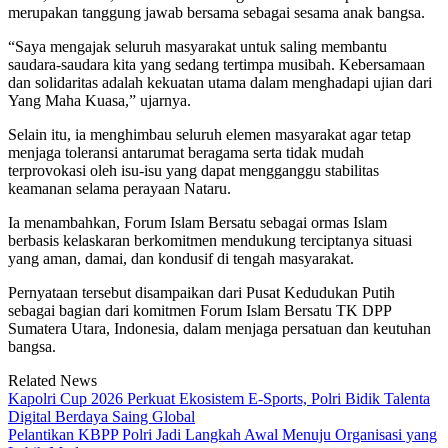
merupakan tanggung jawab bersama sebagai sesama anak bangsa.
“Saya mengajak seluruh masyarakat untuk saling membantu
saudara-saudara kita yang sedang tertimpa musibah. Kebersamaan
dan solidaritas adalah kekuatan utama dalam menghadapi ujian dari
Yang Maha Kuasa,” ujarnya.
Selain itu, ia menghimbau seluruh elemen masyarakat agar tetap
menjaga toleransi antarumat beragama serta tidak mudah
terprovokasi oleh isu-isu yang dapat mengganggu stabilitas
keamanan selama perayaan Nataru.
Ia menambahkan, Forum Islam Bersatu sebagai ormas Islam
berbasis kelaskaran berkomitmen mendukung terciptanya situasi
yang aman, damai, dan kondusif di tengah masyarakat.
Pernyataan tersebut disampaikan dari Pusat Kedudukan Putih
sebagai bagian dari komitmen Forum Islam Bersatu TK DPP
Sumatera Utara, Indonesia, dalam menjaga persatuan dan keutuhan
bangsa.
Related News
Kapolri Cup 2026 Perkuat Ekosistem E-Sports, Polri Bidik Talenta
Digital Berdaya Saing Global
Pelantikan KBPP Polri Jadi Langkah Awal Menuju Organisasi yang