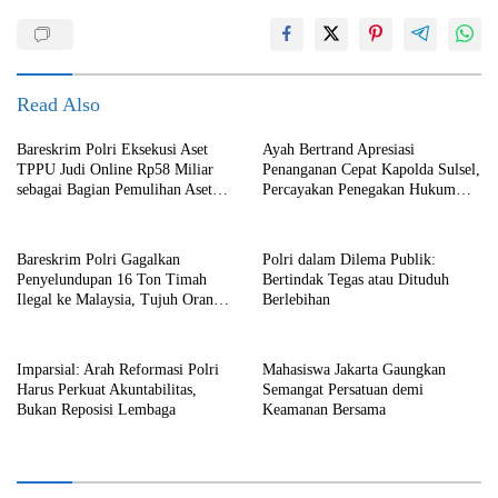
Read Also
Bareskrim Polri Eksekusi Aset
Ayah Bertrand Apresiasi
TPPU Judi Online Rp58 Miliar
Penanganan Cepat Kapolda Sulsel,
sebagai Bagian Pemulihan Aset
Percayakan Penegakan Hukum
Negara
kepada Kepolisian
Bareskrim Polri Gagalkan
Polri dalam Dilema Publik:
Penyelundupan 16 Ton Timah
Bertindak Tegas atau Dituduh
Ilegal ke Malaysia, Tujuh Orang
Berlebihan
Ditetapkan sebagai Tersangka
Imparsial: Arah Reformasi Polri
Mahasiswa Jakarta Gaungkan
Harus Perkuat Akuntabilitas,
Semangat Persatuan demi
Bukan Reposisi Lembaga
Keamanan Bersama