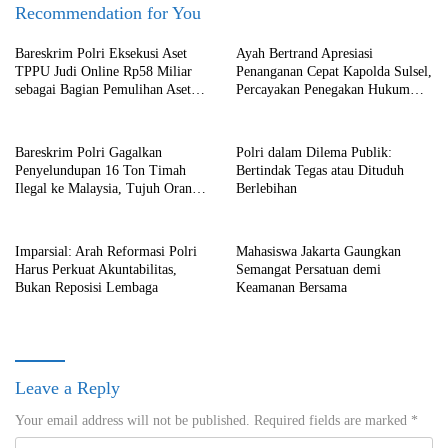
Recommendation for You
Bareskrim Polri Eksekusi Aset
Ayah Bertrand Apresiasi
TPPU Judi Online Rp58 Miliar
Penanganan Cepat Kapolda Sulsel,
sebagai Bagian Pemulihan Aset
Percayakan Penegakan Hukum
Negara
kepada Kepolisian
Bareskrim Polri Gagalkan
Polri dalam Dilema Publik:
Penyelundupan 16 Ton Timah
Bertindak Tegas atau Dituduh
Ilegal ke Malaysia, Tujuh Orang
Berlebihan
Ditetapkan sebagai Tersangka
Imparsial: Arah Reformasi Polri
Mahasiswa Jakarta Gaungkan
Harus Perkuat Akuntabilitas,
Semangat Persatuan demi
Bukan Reposisi Lembaga
Keamanan Bersama
Leave a Reply
Your email address will not be published.
Required fields are marked
*