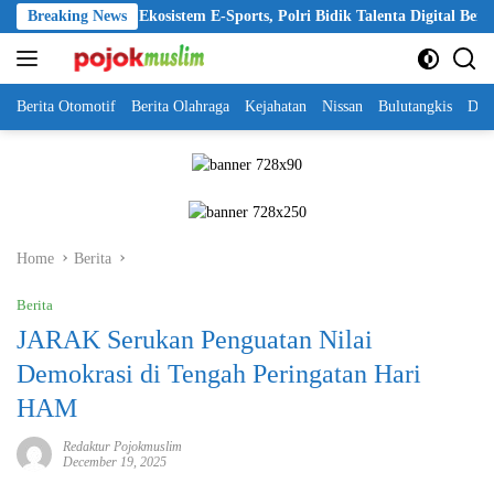
Skip
2026 Perkuat Ekosistem E-Sports, Polri Bidik Talenta Digital Berdaya Sa
Breaking News
to
content
Berita Otomotif
Berita Olahraga
Kejahatan
Nissan
Bulutangkis
DKI
Home
Berita
Berita
JARAK Serukan Penguatan Nilai
Demokrasi di Tengah Peringatan Hari
HAM
Redaktur Pojokmuslim
December 19, 2025