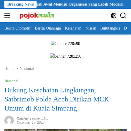
Skip
 Jadi Langkah Awal Menuju Organisasi yang Lebih Modern
Breaking News
Sel
to
content
Berita Otomotif
Berita Olahraga
Kejahatan
Nissan
Bulutangkis
DKI
Home
Nasional
Nasional
Dukung Kesehatan Lingkungan,
Satbrimob Polda Aceh Dirikan MCK
Umum di Kuala Simpang
Redaktur Pojokmuslim
December 19, 2025