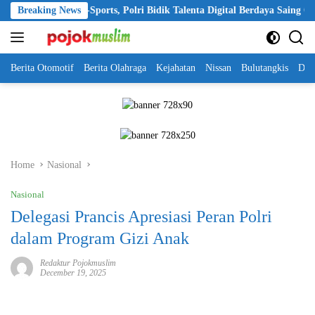
Skip
 Ekosistem E-Sports, Polri Bidik Talenta Digital Berdaya Saing Global
Breaking News
to
content
Berita Otomotif
Berita Olahraga
Kejahatan
Nissan
Bulutangkis
DKI
Home
Nasional
Nasional
Delegasi Prancis Apresiasi Peran Polri
dalam Program Gizi Anak
Redaktur Pojokmuslim
December 19, 2025