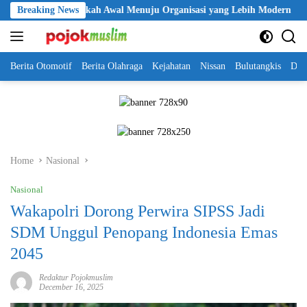
Skip
 Jadi Langkah Awal Menuju Organisasi yang Lebih Modern
Breaking News
Sel
to
content
Berita Otomotif
Berita Olahraga
Kejahatan
Nissan
Bulutangkis
DKI
Home
Nasional
Nasional
Wakapolri Dorong Perwira SIPSS Jadi
SDM Unggul Penopang Indonesia Emas
2045
Redaktur Pojokmuslim
December 16, 2025