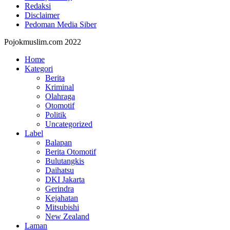
Redaksi
Disclaimer
Pedoman Media Siber
Pojokmuslim.com 2022
Home
Kategori
Berita
Kriminal
Olahraga
Otomotif
Politik
Uncategorized
Label
Balapan
Berita Otomotif
Bulutangkis
Daihatsu
DKI Jakarta
Gerindra
Kejahatan
Mitsubishi
New Zealand
Laman