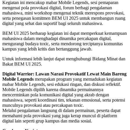
Kegiatan ini mencakup mabar Mobile Legends, sesi pemaparan
mengenai pola provokasi digital, forum berbagi pengalaman
mahasiswa, mini workshop mengenai teknik merespons provokasi,
serta penegasan komitmen BEM UI 2025 untuk membangun ruang
digital yang sehat dan suportif bagi seluruh mahasiswa.
BEM UI 2025 berharap kegiatan ini dapat memperkuat kemampuan
mahasiswa dalam menghadapi dinamika percakapan digital,
mengurangi budaya toxic, serta mendorong terciptanya komunitas
kampus yang lebih kritis dan bertanggung jawab.
Untuk informasi lebih lanjut dapat menghubungi Bidang Minat dan
Bakat BEM UI 2025.
Digital Warrior: Lawan Narasi Provokatif Lewat Main Bareng
Mobile Legends
merupakan program yang memadukan kegiatan
mabar Mobile Legends, sesi edukasi ringan, dan diskusi reflektif.
Mobile Legends dipilih karena dinamika permainannya
mencerminkan pola komunikasi digital yang akrab dengan
mahasiswa, seperti koordinasi tim, tekanan emosional, serta potensi
munculnya provokasi atau percakapan toxic.
Melalui pengalaman langsung di dalam permainan, peserta dapat
memahami pola provokasi yang juga kerap muncul di platform
digital lain seperti grup kampus dan media sosial.