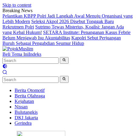
Skip to content
Breaking News
Pelantikan KBPP Polri Jadi Langkah Awal Menuju Organisasi yang
Lebih Modern
Seleksi Akpol 2026 Disebut Tonggak Baru
Rekrutmen Polri
Sutrimo Tewas Misterius, Koalisi: Jangan Ada
yang Kebal Hukum!
SETARA Institute: Penanganan Kasus Febrie
Belum Menjawab Isu Akuntabilitas
Kapolri Sebut Perjuangan
Buruh Sebagai Pengabdian Seumur Hidup
Beli Tema Ini
Indeks
Berita Otomotif
Berita Olahraga
Kejahatan
Nissan
Bulutangkis
DKI Jakarta
Gerindra