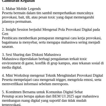
Gambaran Kegiatan
1. Mabar Mobile Legends
Peserta bermain dalam tim sambil memperhatikan munculnya
provokasi, bait, tilt, atau pesan toxic yang dapat memengaruhi
jalannya permainan.
2. Insight Session berjudul Mengenal Pola Provokasi Digital pada
Gen
Pembicara memberikan pemaparan mengenai cara kerja provokasi,
bagaimana ia menyebar, serta mengapa mahasiswa sering menjadi
sasaran.
3. Sesi Sharing dan Diskusi Mahasiswa
Mahasiswa dipersilakan berbagi pengalaman terkait toxic
environment di game, konflik di grup kampus, atau tekanan sosial di
media digital.
4. Mini Workshop mengenai Teknik Menghindari Provokasi Digital
Peserta mempelajari cara mengenali trigger, mengelola emosi, serta
memverifikasi informasi sebelum merespons.
5. Komitmen Bersama untuk Komunitas Digital Sehat
Penutup acara berupa ajakan dari BEM UI 2025 agar mahasiswa
membangun ruang digital yang suportif dan tidak mudah
terprovokasi.