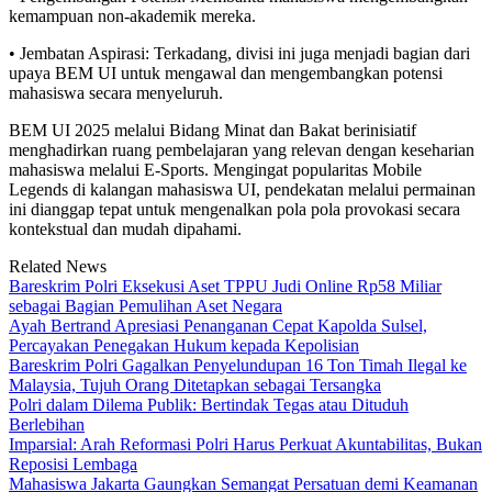
kemampuan non-akademik mereka.
• Jembatan Aspirasi: Terkadang, divisi ini juga menjadi bagian dari
upaya BEM UI untuk mengawal dan mengembangkan potensi
mahasiswa secara menyeluruh.
BEM UI 2025 melalui Bidang Minat dan Bakat berinisiatif
menghadirkan ruang pembelajaran yang relevan dengan keseharian
mahasiswa melalui E-Sports. Mengingat popularitas Mobile
Legends di kalangan mahasiswa UI, pendekatan melalui permainan
ini dianggap tepat untuk mengenalkan pola pola provokasi secara
kontekstual dan mudah dipahami.
Related News
Bareskrim Polri Eksekusi Aset TPPU Judi Online Rp58 Miliar
sebagai Bagian Pemulihan Aset Negara
Ayah Bertrand Apresiasi Penanganan Cepat Kapolda Sulsel,
Percayakan Penegakan Hukum kepada Kepolisian
Bareskrim Polri Gagalkan Penyelundupan 16 Ton Timah Ilegal ke
Malaysia, Tujuh Orang Ditetapkan sebagai Tersangka
Polri dalam Dilema Publik: Bertindak Tegas atau Dituduh
Berlebihan
Imparsial: Arah Reformasi Polri Harus Perkuat Akuntabilitas, Bukan
Reposisi Lembaga
Mahasiswa Jakarta Gaungkan Semangat Persatuan demi Keamanan