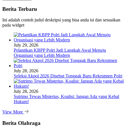
Berita Terbaru
Ini adalah contoh judul deskripsi yang bisa anda isi dan sesuaikan
pada widget
July 29, 2026
Pelantikan KBPP Polri Jadi Langkah Awal Menuju
Organisasi yang Lebih Modern
July 28, 2026
Seleksi Akpol 2026 Disebut Tonggak Baru Rekrutmen Polri
July 28, 2026
Sutrimo Tewas Misterius, Koalisi: Jangan Ada yang Kebal
Hukum!
View More
Berita Olahraga