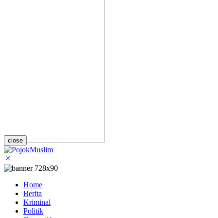
close
Home
Berita
Kriminal
Politik