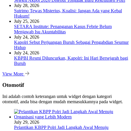
Seleksi Akpol 2026 Disebut Tonggak Baru Rekrutmen Polri
July 28, 2026
Sutrimo Tewas Misterius, Koalisi: Jangan Ada yang Kebal
Hukum!
July 25, 2026
SETARA Institute: Penanganan Kasus Febrie Belum
Menjawab Isu Akuntabilitas
July 24, 2026
Kapolri Sebut Perjuangan Buruh Sebagai Pengabdian Seumur
Hidup
July 24, 2026
KBPBI Resmi Diluncurkan, Kapolri: Ini Hari Bersejarah bagi
Buruh
View More
Otomotif
Ini adalah contoh keterangan untuk widget dengan kategori
otomotif, anda bisa dengan mudah memasukkannya pada widget.
July 29, 2026
Pelantikan KBPP Polri Jadi Langkah Awal Menuju