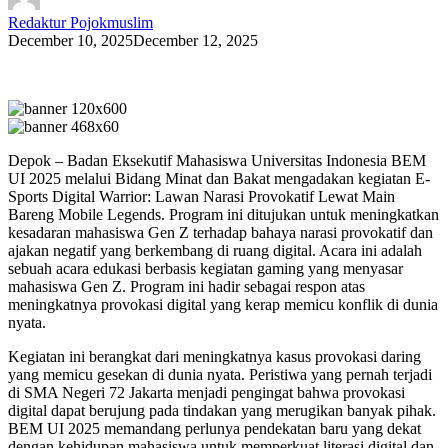
Redaktur Pojokmuslim
December 10, 2025
December 12, 2025
Depok – Badan Eksekutif Mahasiswa Universitas Indonesia BEM
UI 2025 melalui Bidang Minat dan Bakat mengadakan kegiatan E-
Sports Digital Warrior: Lawan Narasi Provokatif Lewat Main
Bareng Mobile Legends. Program ini ditujukan untuk meningkatkan
kesadaran mahasiswa Gen Z terhadap bahaya narasi provokatif dan
ajakan negatif yang berkembang di ruang digital. Acara ini adalah
sebuah acara edukasi berbasis kegiatan gaming yang menyasar
mahasiswa Gen Z. Program ini hadir sebagai respon atas
meningkatnya provokasi digital yang kerap memicu konflik di dunia
nyata.
Kegiatan ini berangkat dari meningkatnya kasus provokasi daring
yang memicu gesekan di dunia nyata. Peristiwa yang pernah terjadi
di SMA Negeri 72 Jakarta menjadi pengingat bahwa provokasi
digital dapat berujung pada tindakan yang merugikan banyak pihak.
BEM UI 2025 memandang perlunya pendekatan baru yang dekat
dengan kehidupan mahasiswa untuk memperkuat literasi digital dan