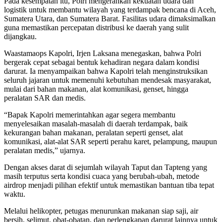
Pada kesempatan itu, Polri mengerahkan kekuatan udara dan
logistik untuk membantu wilayah yang terdampak bencana di Aceh,
Sumatera Utara, dan Sumatera Barat. Fasilitas udara dimaksimalkan
guna memastikan percepatan distribusi ke daerah yang sulit
dijangkau.
Waastamaops Kapolri, Irjen Laksana menegaskan, bahwa Polri
bergerak cepat sebagai bentuk kehadiran negara dalam kondisi
darurat. Ia menyampaikan bahwa Kapolri telah menginstruksikan
seluruh jajaran untuk memenuhi kebutuhan mendesak masyarakat,
mulai dari bahan makanan, alat komunikasi, genset, hingga
peralatan SAR dan medis.
“Bapak Kapolri memerintahkan agar segera membantu
menyelesaikan masalah-masalah di daerah terdampak, baik
kekurangan bahan makanan, peralatan seperti genset, alat
komunikasi, alat-alat SAR seperti perahu karet, pelampung, maupun
peralatan medis,” ujarnya.
Dengan akses darat di sejumlah wilayah Taput dan Tapteng yang
masih terputus serta kondisi cuaca yang berubah-ubah, metode
airdrop menjadi pilihan efektif untuk memastikan bantuan tiba tepat
waktu.
Melalui helikopter, petugas menurunkan makanan siap saji, air
bersih, selimut, obat-obatan, dan perlengkapan darurat lainnya untuk