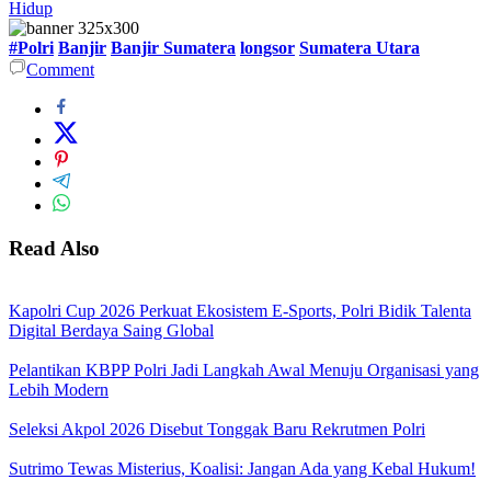
Hidup
#Polri
Banjir
Banjir Sumatera
longsor
Sumatera Utara
Comment
Read Also
Kapolri Cup 2026 Perkuat Ekosistem E-Sports, Polri Bidik Talenta
Digital Berdaya Saing Global
Pelantikan KBPP Polri Jadi Langkah Awal Menuju Organisasi yang
Lebih Modern
Seleksi Akpol 2026 Disebut Tonggak Baru Rekrutmen Polri
Sutrimo Tewas Misterius, Koalisi: Jangan Ada yang Kebal Hukum!