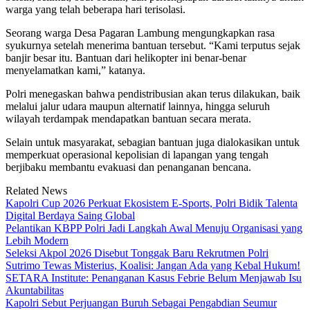
warga yang telah beberapa hari terisolasi.
Seorang warga Desa Pagaran Lambung mengungkapkan rasa
syukurnya setelah menerima bantuan tersebut. “Kami terputus sejak
banjir besar itu. Bantuan dari helikopter ini benar-benar
menyelamatkan kami,” katanya.
Polri menegaskan bahwa pendistribusian akan terus dilakukan, baik
melalui jalur udara maupun alternatif lainnya, hingga seluruh
wilayah terdampak mendapatkan bantuan secara merata.
Selain untuk masyarakat, sebagian bantuan juga dialokasikan untuk
memperkuat operasional kepolisian di lapangan yang tengah
berjibaku membantu evakuasi dan penanganan bencana.
Related News
Kapolri Cup 2026 Perkuat Ekosistem E-Sports, Polri Bidik Talenta
Digital Berdaya Saing Global
Pelantikan KBPP Polri Jadi Langkah Awal Menuju Organisasi yang
Lebih Modern
Seleksi Akpol 2026 Disebut Tonggak Baru Rekrutmen Polri
Sutrimo Tewas Misterius, Koalisi: Jangan Ada yang Kebal Hukum!
SETARA Institute: Penanganan Kasus Febrie Belum Menjawab Isu
Akuntabilitas
Kapolri Sebut Perjuangan Buruh Sebagai Pengabdian Seumur