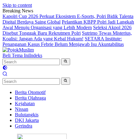
Skip to content
Breaking News
Kapolri Cup 2026 Perkuat Ekosistem E-Sports, Polri Bidik Talenta
Digital Berdaya Saing Global
Pelantikan KBPP Polri Jadi Langkah
Awal Menuju Organisasi yang Lebih Modern
Seleksi Akpol 2026
Disebut Tonggak Baru Rekrutmen Polri
Sutrimo Tewas Misterius,
Koalisi: Jangan Ada yang Kebal Hukum!
SETARA Institute:
Penanganan Kasus Febrie Belum Menjawab Isu Akuntabilitas
Beli Tema Ini
Indeks
Berita Otomotif
Berita Olahraga
Kejahatan
Nissan
Bulutangkis
DKI Jakarta
Gerindra