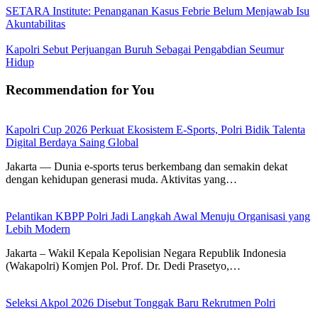
SETARA Institute: Penanganan Kasus Febrie Belum Menjawab Isu
Akuntabilitas
Kapolri Sebut Perjuangan Buruh Sebagai Pengabdian Seumur
Hidup
Recommendation for You
Kapolri Cup 2026 Perkuat Ekosistem E-Sports, Polri Bidik Talenta
Digital Berdaya Saing Global
Jakarta — Dunia e-sports terus berkembang dan semakin dekat
dengan kehidupan generasi muda. Aktivitas yang…
Pelantikan KBPP Polri Jadi Langkah Awal Menuju Organisasi yang
Lebih Modern
Jakarta – Wakil Kepala Kepolisian Negara Republik Indonesia
(Wakapolri) Komjen Pol. Prof. Dr. Dedi Prasetyo,…
Seleksi Akpol 2026 Disebut Tonggak Baru Rekrutmen Polri