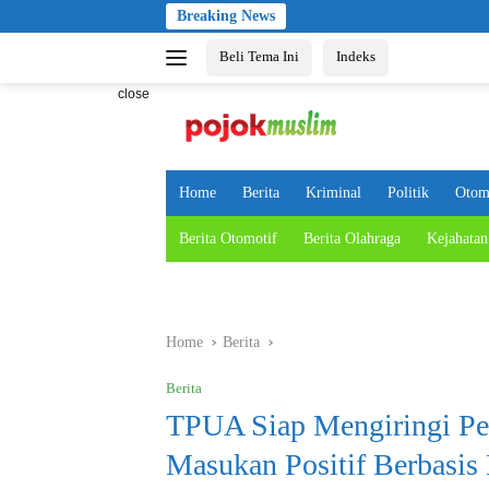
Skip
Breaking News
to
Beli Tema Ini
Indeks
content
close
Home
Berita
Kriminal
Politik
Otom
Berita Otomotif
Berita Olahraga
Kejahatan
Home
Berita
Berita
TPUA Siap Mengiringi Pe
Masukan Positif Berbasis