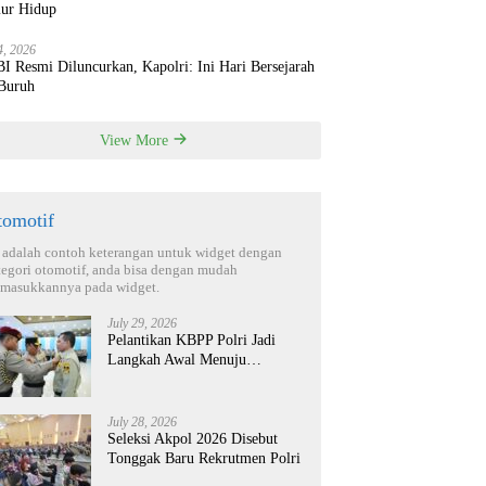
ur Hidup
4, 2026
 Resmi Diluncurkan, Kapolri: Ini Hari Bersejarah
 Buruh
View More
tomotif
i adalah contoh keterangan untuk widget dengan
tegori otomotif, anda bisa dengan mudah
masukkannya pada widget.
July 29, 2026
Pelantikan KBPP Polri Jadi
Langkah Awal Menuju
Organisasi yang Lebih Modern
July 28, 2026
Seleksi Akpol 2026 Disebut
Tonggak Baru Rekrutmen Polri