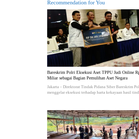
Recommendation for You
Bareskrim Polri Eksekusi Aset TPPU Judi Online R
Miliar sebagai Bagian Pemulihan Aset Negara
Jakarta – Direktorat Tindak Pidana Siber Bareskrim Pol
menggelar eksekusi terhadap harta kekayaan hasil ti