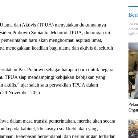
Beri
Ini c
 Ulama dan Aktivis (TPUA) menyatakan dukungannya
olahr
esiden Prabowo Subianto. Menurut TPUA, dukungan ini
wpber
 pemerintahan baru akan menghormati aspirasi umat,
rta menegakkan keadilan bagi ulama dan aktivis di seluruh
ntahan Pak Prabowo sebagai harapan baru untuk negara
bat. TPUA siap mendampingi kebijakan-kebijakan yang
n aktifis,” ujar salah satu perwakilan TPUA dalam
a 29 November 2025.
Pela
Orga
 dalam masa transisi pemerintahan, mereka akan secara
n kepada kabinet, khususnya soal kebijakan yang
amaan, kebebasan berpendapat, dan perlindungan terhadap