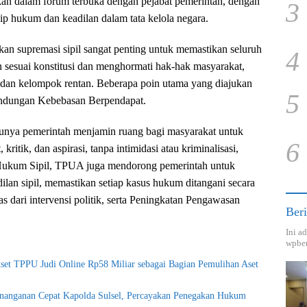
kan dalam forum terbuka dengan pejabat pemerintah, dengan
3
ip hukum dan keadilan dalam tata kelola negara.
n supremasi sipil sangat penting untuk memastikan seluruh
4
n sesuai konstitusi dan menghormati hak-hak masyarakat,
, dan kelompok rentan. Beberapa poin utama yang diajukan
5
lindungan Kebebasan Berpendapat.
nya pemerintah menjamin ruang bagi masyarakat untuk
6
itik, dan aspirasi, tanpa intimidasi atau kriminalisasi,
ukum Sipil, TPUA juga mendorong pemerintah untuk
ilan sipil, memastikan setiap kasus hukum ditangani secara
bas dari intervensi politik, serta Peningkatan Pengawasan
Beri
Ini a
wpber
Aset TPPU Judi Online Rp58 Miliar sebagai Bagian Pemulihan Aset
enanganan Cepat Kapolda Sulsel, Percayakan Penegakan Hukum