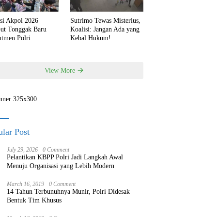
si Akpol 2026
Sutrimo Tewas Misterius,
but Tonggak Baru
Koalisi: Jangan Ada yang
utmen Polri
Kebal Hukum!
View More
lar Post
July 29, 2026
0 Comment
Pelantikan KBPP Polri Jadi Langkah Awal
Menuju Organisasi yang Lebih Modern
March 16, 2019
0 Comment
14 Tahun Terbunuhnya Munir, Polri Didesak
Bentuk Tim Khusus