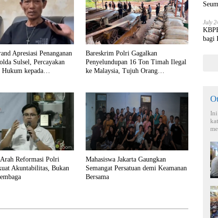
Seum
July 2
KBPBI
bagi
rand Apresiasi Penanganan
Bareskrim Polri Gagalkan
olda Sulsel, Percayakan
Penyelundupan 16 Ton Timah Ilegal
n Hukum kepada
ke Malaysia, Tujuh Orang
Ditetapkan sebagai Tersangka
O
In
ka
me
 Arah Reformasi Polri
Mahasiswa Jakarta Gaungkan
uat Akuntabilitas, Bukan
Semangat Persatuan demi Keamanan
Lembaga
Bersama