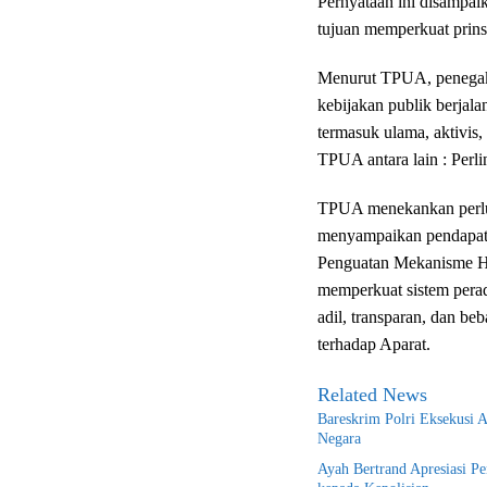
Pernyataan ini disampai
tujuan memperkuat prins
Menurut TPUA, penegaka
kebijakan publik berjala
termasuk ulama, aktivis
TPUA antara lain : Per
TPUA menekankan perlu
menyampaikan pendapat, kr
Penguatan Mekanisme H
memperkuat sistem perad
adil, transparan, dan be
terhadap Aparat.
Related News
Bareskrim Polri Eksekusi 
Negara
Ayah Bertrand Apresiasi P