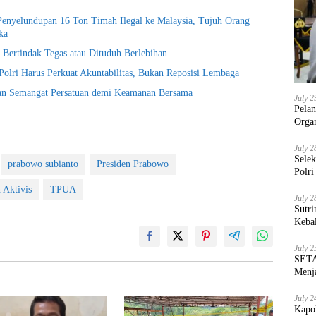
Penyelundupan 16 Ton Timah Ilegal ke Malaysia, Tujuh Orang
ka
 Bertindak Tegas atau Dituduh Berlebihan
Polri Harus Perkuat Akuntabilitas, Bukan Reposisi Lembaga
an Semangat Persatuan demi Keamanan Bersama
July 2
Pela
Orga
July 2
Sele
prabowo subianto
Presiden Prabowo
Polri
 Aktivis
TPUA
July 2
Sutri
Keba
July 2
SETA
Menja
July 2
Kapo