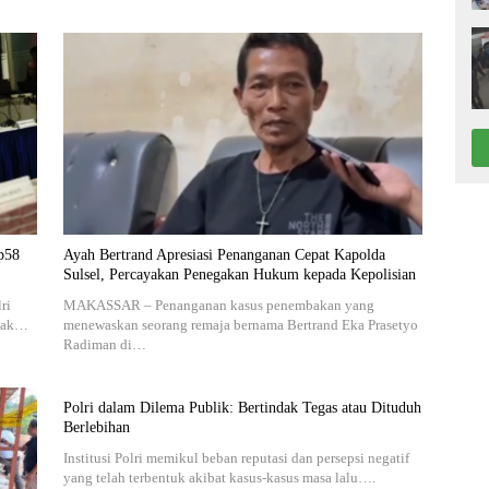
p58
Ayah Bertrand Apresiasi Penanganan Cepat Kapolda
Sulsel, Percayakan Penegakan Hukum kepada Kepolisian
ri
MAKASSAR – Penanganan kasus penembakan yang
ndak…
menewaskan seorang remaja bernama Bertrand Eka Prasetyo
Radiman di…
Polri dalam Dilema Publik: Bertindak Tegas atau Dituduh
Berlebihan
Institusi Polri memikul beban reputasi dan persepsi negatif
yang telah terbentuk akibat kasus-kasus masa lalu….