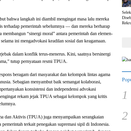
Selek
Dise
ut bahwa langkah ini diambil mengingat masa lalu mereka
Rekr
itis terhadap pemerintah sebelumnya — dan mereka berharap
a membangun “sinergi moral” antara pemerintah dan elemen-
selama ini mengadvokasi keadilan sosial dan keagamaan.
erjebak dalam konflik terus-menerus. Kini, saatnya bersinergi
ma,” tutup pernyataan resmi TPUA.
espons beragam dari masyarakat dan kelompok lintas agama
Popu
 manusia. Sebagian menyambut baik semangat kolaborasi,
pertanyakan konsistensi dan independensi advokasi
1
engingat rekam jejak TPUA sebagai kelompok yang kritis
belumnya.
2
a dan Aktivis (TPUA) juga menyampaikan serangkaian
 pemerintah terkait penegakan supremasi sipil di Indonesia.