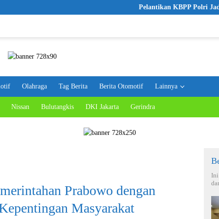
Pelantikan KBPP Polri Jadi Langkah Aw
otif
Olahraga
Tag Berita
Berita Otomotif
Lainnya
Nissan
Bulutangkis
DKI Jakarta
Gerindra
Be
In
da
merintahan Prabowo dengan
 Kepentingan Masyarakat