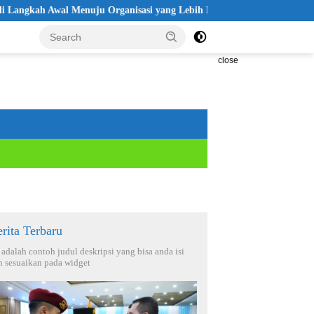
al Menuju Organisasi yang Lebih Modern
Seleksi Akpol 2026 D
close
rita Terbaru
i adalah contoh judul deskripsi yang bisa anda isi
n sesuaikan pada widget